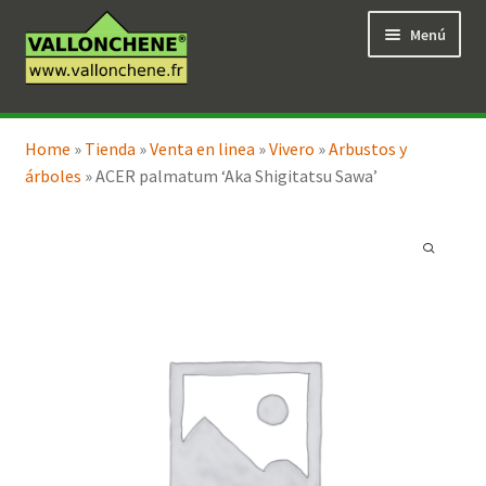
Ir
Ir
Menú
a
al
la
contenido
navegación
Expandi
Tienda en línea
el
Home
»
Tienda
»
Venta en linea
»
Vivero
»
Arbustos y
menú
árboles
»
ACER palmatum ‘Aka Shigitatsu Sawa’
hijo