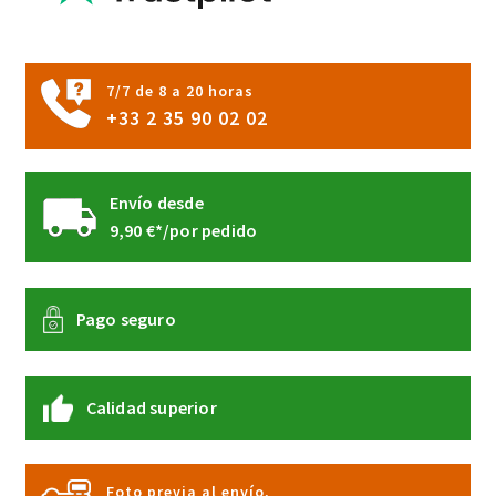
en
la
página
7/7 de 8 a 20 horas
de
+33 2 35 90 02 02
producto
Envío desde
9,90 €*/por pedido
Pago seguro
Calidad superior
Foto previa al envío,