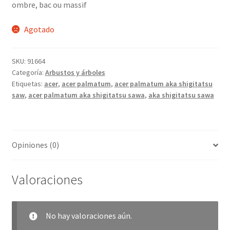
ombre, bac ou massif
Agotado
SKU:
91664
Categoría:
Arbustos y árboles
Etiquetas:
acer
,
acer palmatum
,
acer palmatum aka shigitatsu
saw
,
acer palmatum aka shigitatsu sawa
,
aka shigitatsu sawa
Opiniones (0)
Valoraciones
No hay valoraciones aún.