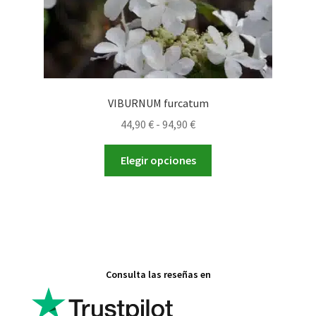
de
producto
VIBURNUM furcatum
Rango
44,90
€
-
94,90
€
de
Este
precios:
Elegir opciones
producto
desde
tiene
44,90 €
múltiples
hasta
variantes.
94,90 €
Las
opciones
Consulta las reseñas en
se
pueden
elegir