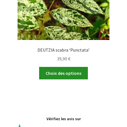
page
du
produit
DEUTZIA scabra ‘Punctata’
39,90
€
Ce
Choix des options
produit
a
plusieurs
variations.
Les
options
Vérifiez les avis sur
peuvent
être