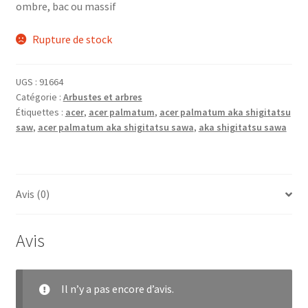
ombre, bac ou massif
Rupture de stock
UGS :
91664
Catégorie :
Arbustes et arbres
Étiquettes :
acer
,
acer palmatum
,
acer palmatum aka shigitatsu
saw
,
acer palmatum aka shigitatsu sawa
,
aka shigitatsu sawa
Avis (0)
Avis
Il n’y a pas encore d’avis.