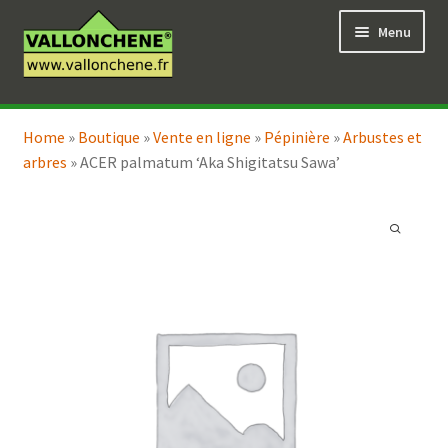
Aller
Aller
Menu
à
au
la
contenu
navigation
Ouvrir
Vente en ligne
le
Home
»
Boutique
»
Vente en ligne
»
Pépinière
»
Arbustes et
Ouvrir
Coaching pour le jardin
menu
arbres
»
ACER palmatum ‘Aka Shigitatsu Sawa’
le
enfant
menu
enfant