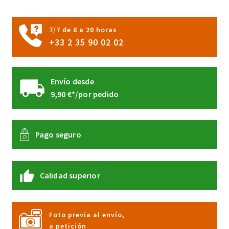
la
página
7/7 de 8 a 20 horas
de
+33 2 35 90 02 02
producto
Envío desde
9,90 €*/por pedido
Pago seguro
Calidad superior
Foto previa al envío,
a petición