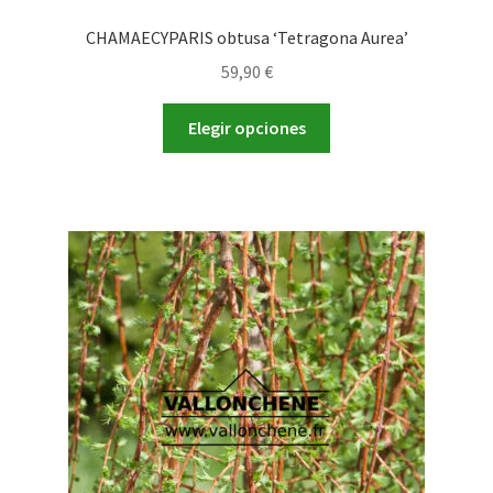
CHAMAECYPARIS obtusa ‘Tetragona Aurea’
59,90
€
Este
Elegir opciones
producto
tiene
múltiples
variantes.
Las
opciones
se
pueden
elegir
en
la
página
de