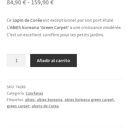
Rango
84,90
€
-
159,90
€
de
Ce
sapin de Corée
est exceptionnel par son port étalé.
precios:
L’
ABIES koreana ‘Green Carpet’
a une croissance modérée.
desde
C’est un excellent conifère pour les petits jardins.
84,90 €
hasta
ABIES
Añadir al carrito
159,90 €
koreana
'Green
Carpet'
cantidad
SKU:
74286
Categoría:
Coniferas
Etiquetas:
abies
,
abies koreana
,
abies koreana green carpet
,
green carpet
,
abeto de Corea