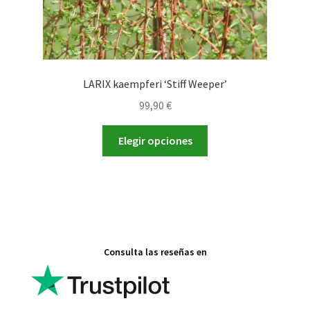
producto
LARIX kaempferi ‘Stiff Weeper’
99,90
€
Este
Elegir opciones
producto
tiene
múltiples
variantes.
Las
opciones
Consulta las reseñas en
se
pueden
elegir
en