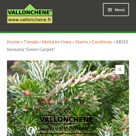
Ir
Ir
Menú
a
al
la
contenido
navegación
Expandi
Tienda en línea
el
Home
»
Tienda
»
Venta en linea
»
Vivero
»
Coniferas
»
ABIES
menú
koreana ‘Green Carpet’
hijo