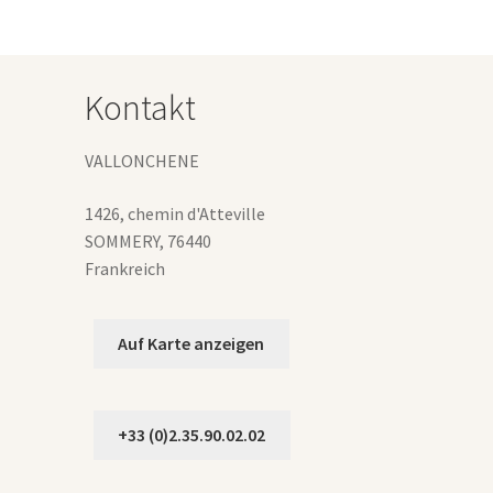
Die
Optionen
können
auf
Kontakt
der
Produktseite
gewählt
VALLONCHENE
werden
1426, chemin d'Atteville
SOMMERY
,
76440
Frankreich
Auf Karte anzeigen
+33 (0)2.35.90.02.02