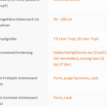
Topf)
ngefähre Höhe nach 10
50 – 100 cm
Jahren
Topfgröße
7.5 Liter-Topf
,
20 Liter-Topf
Sonnenanforderung
halbschattig(Sonne zw. 12 und 1
Uhr vermeiden)
,
sonnig (von 12
bis 17 Uhr)
m Frühjahr interessant
Form
,
junge Sprossen
,
Laub
ür
Im Sommer interessant
Form
,
Laub
ür