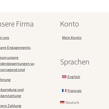
Optionen
können
auf
der
sere Firma
Konto
Produktseite
gewählt
werden
er uns
Mein Konto
sere Engagements
rum unsere
Sprachen
ndenbewertungen so
vorragend sind
English
ferung
cksendung und
Français
ckerstattung
Deutsch
here Zahlung