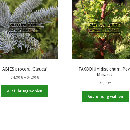
ABIES procera ‚Glauca‘
TAXODIUM distichum ‚Pev
Minaret‘
Preisspanne:
54,90
€
–
94,90
€
79,90
€
54,90 €
Dieses
bis
Ausführung wählen
Produkt
94,90 €
Ausführung wählen
weist
mehrere
Varianten
auf.
a
Die