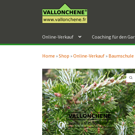
Zur
Zum
Navigation
Inhalt
springen
springen
Online-Verkauf
Coaching für den Ga
Home
»
Shop
»
Online-Verkauf
»
Baumschule