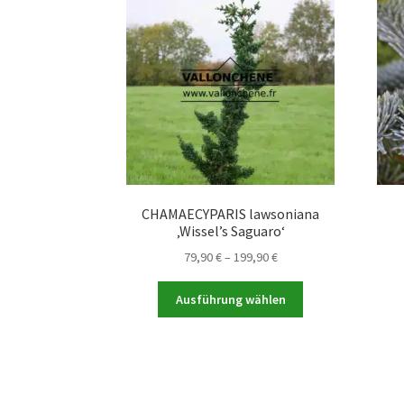
CHAMAECYPARIS lawsoniana
‚Wissel’s Saguaro‘
Preisspanne:
79,90
€
–
199,90
€
79,90 €
Dieses
bis
Ausführung wählen
Produkt
199,90 €
weist
mehrere
Varianten
auf.