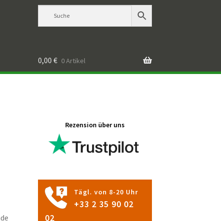
0,00
€
0 Artikel
Rezension über uns
Tägl. von 8-20 Uhr
+33 2 35 90 02
nde
02