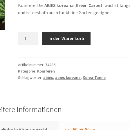
bis
Konifere. Die
ABIES koreana ‚Green Carpet‘
wächst lang
159,90 €
und ist deshalb auch für kleine Gärten geeignet.
ABIES
In den Warenkorb
koreana
'Green
Carpet'
Menge
Artikelnummer:
74286
Kategorie:
Koniferen
Schlagwörter:
abies
,
abies koreana
,
Korea-Tanne
itere Informationen
elieferte Höhe (ausschl.
n.v.
,
60 bis 80 cm