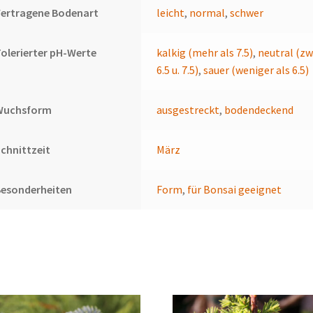
Vertragene Bodenart
leicht
,
normal
,
schwer
olerierter pH-Werte
kalkig (mehr als 7.5)
,
neutral (zw
6.5 u. 7.5)
,
sauer (weniger als 6.5)
Wuchsform
ausgestreckt
,
bodendeckend
chnittzeit
März
Besonderheiten
Form
,
für Bonsai geeignet