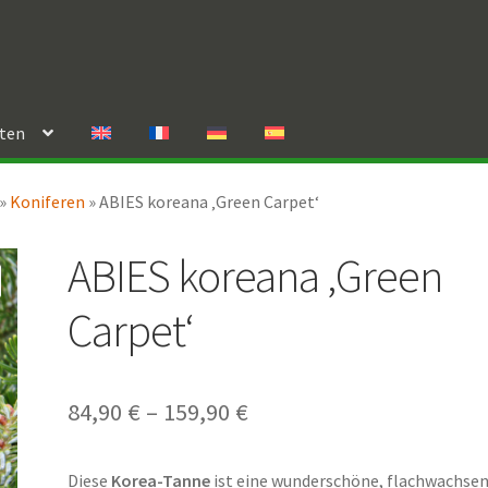
rten
»
Koniferen
»
ABIES koreana ‚Green Carpet‘
ABIES koreana ‚Green
Carpet‘
Preisspanne:
84,90
€
–
159,90
€
84,90 €
Diese
Korea-Tanne
ist eine wunderschöne, flachwachse