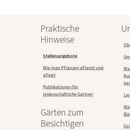
Die
Optionen
können
auf
Praktische
Un
der
Produktseite
Hinweise
gewählt
Üb
werden
Stellenangebote
Un
Wie man Pflanzen pflanzt und
Wa
pflegt
Ku
her
Publikationen für
leidenschaftliche Gärtner
Lie
Rü
Gärten zum
Rü
Besichtigen
Sic