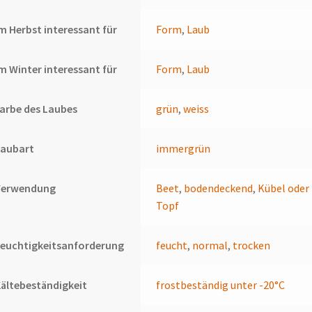
m Herbst interessant für
Form
,
Laub
m Winter interessant für
Form
,
Laub
arbe des Laubes
grün
,
weiss
Laubart
immergrün
Verwendung
Beet
,
bodendeckend
,
Kübel oder
Topf
euchtigkeitsanforderung
feucht
,
normal
,
trocken
ältebeständigkeit
frostbeständig unter -20°C