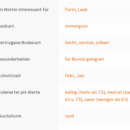
m Winter interessant für
Form
,
Laub
Laubart
immergrün
Vertragene Bodenart
leicht
,
normal
,
schwer
Besonderheiten
für Bonsai geeignet
chnittzeit
Febr.
,
Jan.
olerierter pH-Werte
kalkig (mehr als 7.5)
,
neutral (zw
6.5 u. 7.5)
,
sauer (weniger als 6.5)
Wuchsform
rund