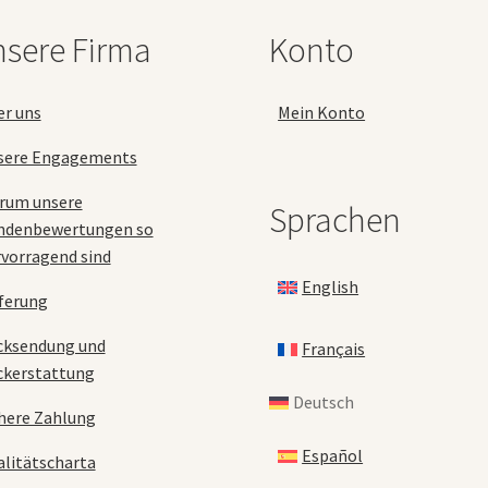
auf
der
sere Firma
Konto
Produktseite
gewählt
werden
er uns
Mein Konto
sere Engagements
rum unsere
Sprachen
ndenbewertungen so
vorragend sind
English
ferung
cksendung und
Français
ckerstattung
Deutsch
here Zahlung
Español
litätscharta