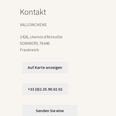
auf
der
Kontakt
Produktseite
gewählt
werden
VALLONCHENE
1426, chemin d'Atteville
SOMMERY
,
76440
Frankreich
Auf Karte anzeigen
+33 (0)2.35.90.02.02
Senden Sie eine