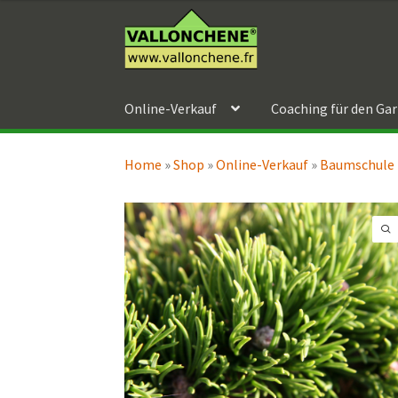
bis
Zur
Zum
79,90 €
Navigation
Inhalt
springen
springen
Online-Verkauf
Coaching für den Ga
Home
»
Shop
»
Online-Verkauf
»
Baumschule