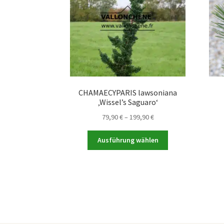
CHAMAECYPARIS lawsoniana
‚Wissel’s Saguaro‘
Preisspanne:
79,90
€
–
199,90
€
79,90 €
Dieses
bis
Ausführung wählen
Produkt
199,90 €
weist
mehrere
Varianten
auf.
Die
Optionen
können