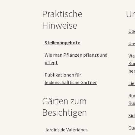
auf
Praktische
Un
der
Produktseite
Hinweise
gewählt
Üb
werden
Stellenangebote
Un
Wie man Pflanzen pflanzt und
Wa
pflegt
Ku
her
Publikationen für
leidenschaftliche Gärtner
Lie
Rü
Gärten zum
Rü
Besichtigen
Sic
Qua
Jardins de Valérianes