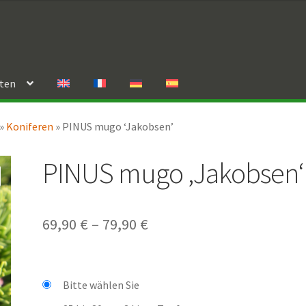
rten
»
Koniferen
»
PINUS mugo ‘Jakobsen’
PINUS mugo ‚Jakobsen‘
Preisspanne:
69,90
€
–
79,90
€
69,90 €
bis
Bitte wählen Sie
79,90 €