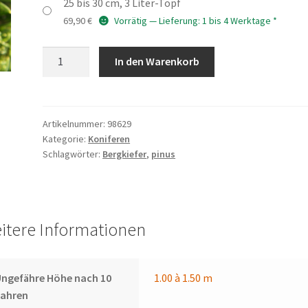
25 bis 30 cm, 3 Liter-Topf
69,90
€
Vorrätig — Lieferung: 1 bis 4 Werktage *
PINUS
In den Warenkorb
mugo
'Jakobsen'
Menge
Artikelnummer:
98629
Kategorie:
Koniferen
Schlagwörter:
Bergkiefer
,
pinus
itere Informationen
ngefähre Höhe nach 10
1.00 à 1.50 m
Jahren