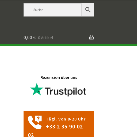
0,00
€
0 Artikel
Rezension über uns
Tägl. von 8-20 Uhr
+33 2 35 90 02
02