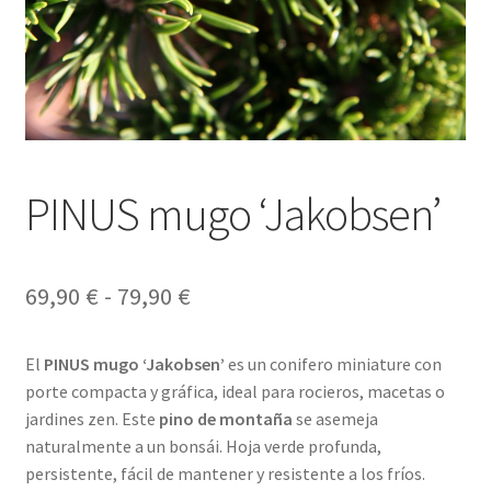
PINUS mugo ‘Jakobsen’
Rango
69,90
€
-
79,90
€
de
El
PINUS mugo ‘Jakobsen’
es un conifero miniature con
precios:
porte compacta y gráfica, ideal para rocieros, macetas o
desde
jardines zen. Este
pino de montaña
se asemeja
naturalmente a un bonsái. Hoja verde profunda,
69,90 €
persistente, fácil de mantener y resistente a los fríos.