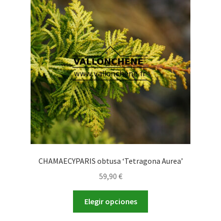
CHAMAECYPARIS obtusa ‘Tetragona Aurea’
59,90
€
Este
Elegir opciones
producto
tiene