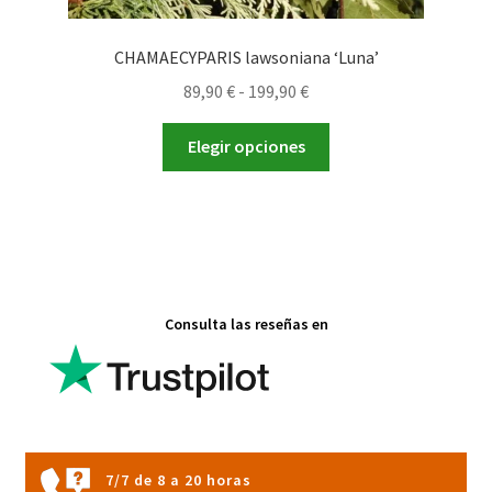
CHAMAECYPARIS lawsoniana ‘Luna’
Rango
89,90
€
-
199,90
€
de
Este
precios:
Elegir opciones
producto
desde
tiene
89,90 €
múltiples
hasta
variantes.
199,90 €
Las
opciones
Consulta las reseñas en
se
pueden
elegir
en
la
página
7/7 de 8 a 20 horas
de