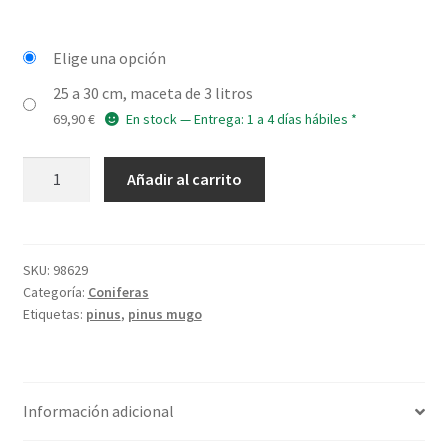
hasta
79,90 €
Elige una opción
25 a 30 cm, maceta de 3 litros
69,90
€
En stock — Entrega: 1 a 4 días hábiles *
PINUS
Añadir al carrito
mugo
'Jakobsen'
cantidad
SKU:
98629
Categoría:
Coniferas
Etiquetas:
pinus
,
pinus mugo
Información adicional