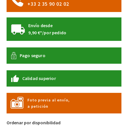
+33 2 35 90 02 02
producto
Envío desde
9,90 €*/por pedido
Pago seguro
Calidad superior
Foto previa al envío,
a petición
Ordenar por disponibilidad