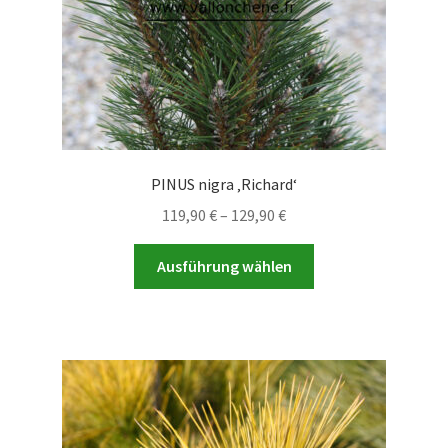
gewählt
werden
PINUS nigra ‚Richard‘
Preisspanne:
119,90
€
–
129,90
€
119,90 €
Dieses
bis
Ausführung wählen
Produkt
129,90 €
weist
mehrere
Varianten
auf.
Die
Optionen