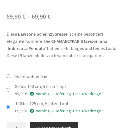
Preisspanne:
59,90
€
–
69,90
€
59,90 €
Diese
Lawsons Scheinzypresse
ist eine besonders
bis
elegante Konifere. Die
CHAMAECYPARIS lawsoniana
69,90 €
‚Imbricata Pendula‘
hat ein sehr langes und feines Laub.
Diese Pflanze bleibt auch wenn älter transparent.
Bitte wählen Sie
80 bis 100 cm, 5 Liter-Topf
59,90
€
Vorrätig — Lieferung: 1 bis 4 Werktage *
100 bis 125 cm, 5 Liter-Topf
69,90
€
Vorrätig — Lieferung: 1 bis 4 Werktage *
CHAMAECYPARIS