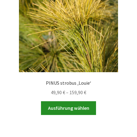
können
auf
der
Produktseite
gewählt
werden
PINUS strobus ‚Louie‘
Preisspanne:
49,90
€
–
159,90
€
49,90 €
Dieses
bis
Ausführung wählen
Produkt
159,90 €
weist
mehrere
Varianten