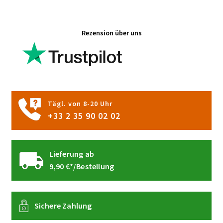
auf.
Die
Rezension über uns
Optionen
können
auf
der
Produktseite
gewählt
Tägl. von 8-20 Uhr
werden
+33 2 35 90 02 02
Lieferung ab
9,90 €*/Bestellung
Sichere Zahlung