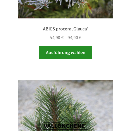
ABIES procera ‚Glauca‘
Preisspanne:
54,90
€
–
94,90
€
54,90 €
Dieses
bis
Ausführung wählen
Produkt
94,90 €
weist
mehrere
Varianten
auf.
Die
Optionen
können
auf
der
Produktseite