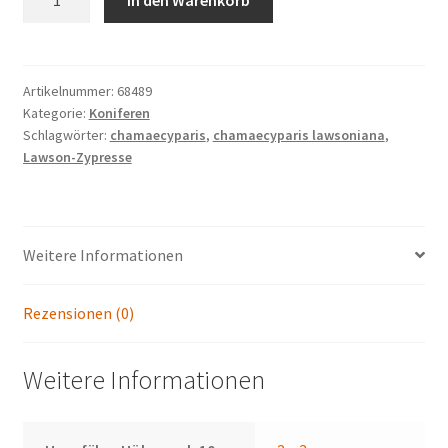
In den Warenkorb
lawsoniana
'Imbricata
Pendula'
Menge
Artikelnummer:
68489
Kategorie:
Koniferen
Schlagwörter:
chamaecyparis
,
chamaecyparis lawsoniana
,
Lawson-Zypresse
Weitere Informationen
Rezensionen (0)
Weitere Informationen