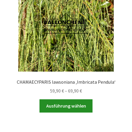
können
auf
der
Produktseite
gewählt
werden
CHAMAECYPARIS lawsoniana ‚Imbricata Pendula‘
Preisspanne:
59,90
€
–
69,90
€
59,90 €
Dieses
bis
Ausführung wählen
Produkt
69,90 €
weist
mehrere