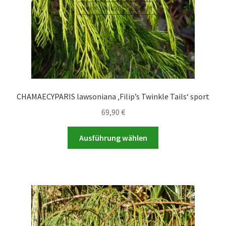
Produktseite
gewählt
werden
CHAMAECYPARIS lawsoniana ‚Filip’s Twinkle Tails‘ sport
69,90
€
Dieses
Ausführung wählen
Produkt
weist
mehrere
Varianten
auf.
Die
Optionen