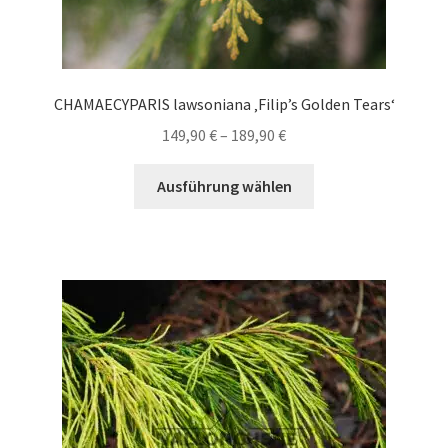
CHAMAECYPARIS lawsoniana ‚Filip’s Golden Tears‘
Preisspanne:
149,90
€
–
189,90
€
149,90 €
Dieses
bis
Ausführung wählen
Produkt
189,90 €
weist
mehrere
Varianten
auf.
Die
Optionen
können
auf
der