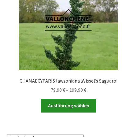
auf
der
Produktseite
gewählt
werden
CHAMAECYPARIS lawsoniana ‚Wissel’s Saguaro‘
Preisspanne:
79,90
€
–
199,90
€
79,90 €
Dieses
bis
Ausführung wählen
Produkt
199,90 €
weist
mehrere
Varianten