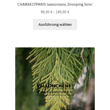
CHAMAECYPARIS lawsoniana ‚Drooping Solo‘
Preisspanne:
89,90
€
–
189,90
€
89,90 €
Dieses
bis
Ausführung wählen
Produkt
189,90 €
weist
mehrere
Varianten
auf.
Die
Optionen
können
auf
der
Produktseite
gewählt
werden