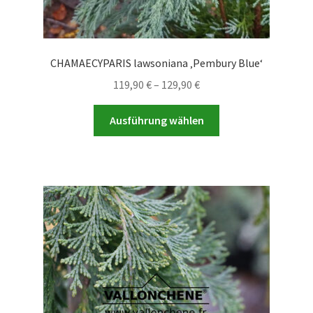
CHAMAECYPARIS lawsoniana ‚Pembury Blue‘
Preisspanne:
119,90
€
–
129,90
€
119,90 €
Dieses
bis
Ausführung wählen
Produkt
129,90 €
weist
mehrere
Varianten
auf.
Die
Optionen
können
auf
der
Produktseite