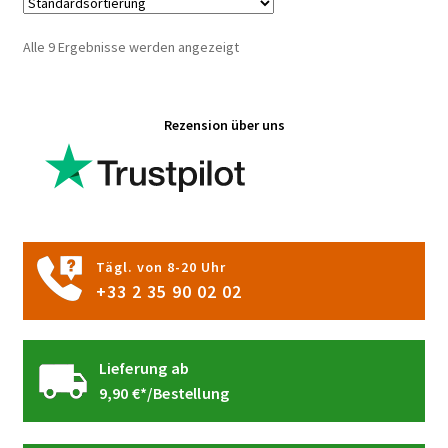
auf.
Die
Alle 9 Ergebnisse werden angezeigt
Optionen
können
auf
Rezension über uns
der
Produktseite
gewählt
werden
Tägl. von 8-20 Uhr
+33 2 35 90 02 02
Lieferung ab
9,90 €*/Bestellung