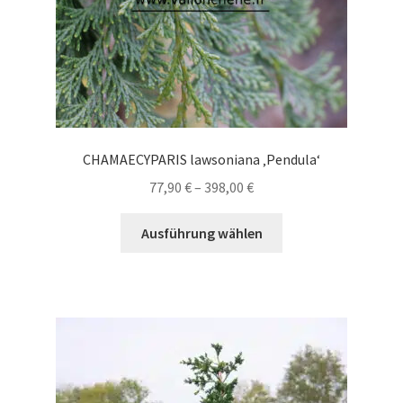
gewählt
werden
CHAMAECYPARIS lawsoniana ‚Pendula‘
Preisspanne:
77,90
€
–
398,00
€
77,90 €
Dieses
bis
Ausführung wählen
Produkt
398,00 €
weist
mehrere
Varianten
auf.
Die
Optionen
können