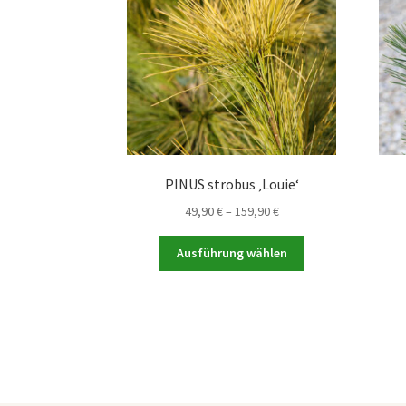
PINUS strobus ‚Louie‘
Preisspanne:
49,90
€
–
159,90
€
49,90 €
Dieses
bis
Ausführung wählen
Produkt
159,90 €
weist
mehrere
Varianten
auf.
Die
Optionen
können