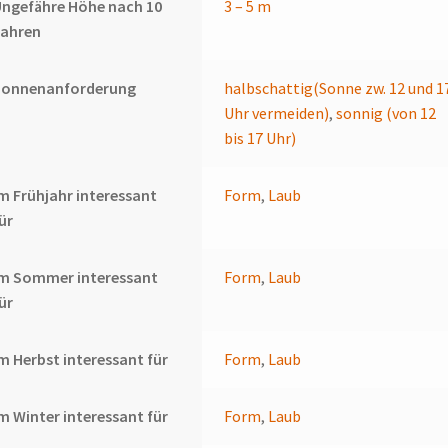
ngefähre Höhe nach 10
3 – 5 m
Jahren
Sonnenanforderung
halbschattig(Sonne zw. 12 und 1
Uhr vermeiden)
,
sonnig (von 12
bis 17 Uhr)
m Frühjahr interessant
Form
,
Laub
ür
Im Sommer interessant
Form
,
Laub
ür
m Herbst interessant für
Form
,
Laub
m Winter interessant für
Form
,
Laub