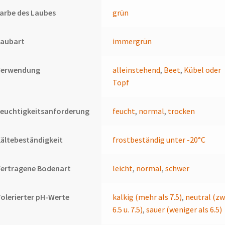
arbe des Laubes
grün
Laubart
immergrün
Verwendung
alleinstehend
,
Beet
,
Kübel oder
Topf
euchtigkeitsanforderung
feucht
,
normal
,
trocken
ältebeständigkeit
frostbeständig unter -20°C
Vertragene Bodenart
leicht
,
normal
,
schwer
olerierter pH-Werte
kalkig (mehr als 7.5)
,
neutral (zw
6.5 u. 7.5)
,
sauer (weniger als 6.5)