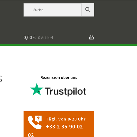
0,00
€
0 Artikel
s
Rezension über uns
Tägl. von 8-20 Uhr
+33 2 35 90 02
02