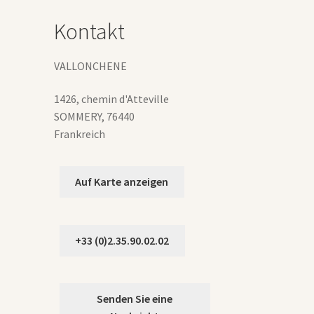
auf
Kontakt
der
Produktseite
gewählt
VALLONCHENE
werden
1426, chemin d'Atteville
SOMMERY
,
76440
Frankreich
Auf Karte anzeigen
+33 (0)2.35.90.02.02
Senden Sie eine