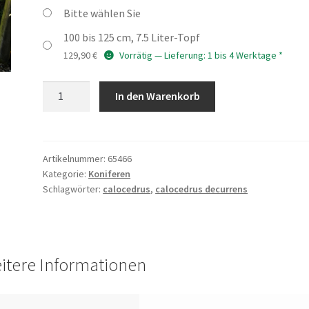
Bitte wählen Sie
100 bis 125 cm, 7.5 Liter-Topf
129,90
€
Vorrätig — Lieferung: 1 bis 4 Werktage *
CALOCEDRUS
In den Warenkorb
decurrens
'Pillar'
Menge
Artikelnummer:
65466
Kategorie:
Koniferen
Schlagwörter:
calocedrus
,
calocedrus decurrens
itere Informationen