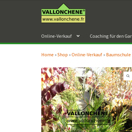
Zur
Zum
Navigation
Inhalt
springen
springen
Online-Verkauf
Coaching für den Ga
Home
»
Shop
»
Online-Verkauf
»
Baumschule