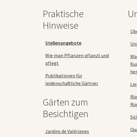
auf
Praktische
Un
der
Produktseite
Hinweise
gewählt
Üb
werden
Stellenangebote
Un
Wie man Pflanzen pflanzt und
Wa
pflegt
Ku
her
Publikationen für
leidenschaftliche Gärtner
Lie
Rü
Gärten zum
Rü
Besichtigen
Sic
Qua
Jardins de Valérianes