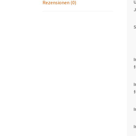
U
Rezensionen (0)
I
f
f
I
I