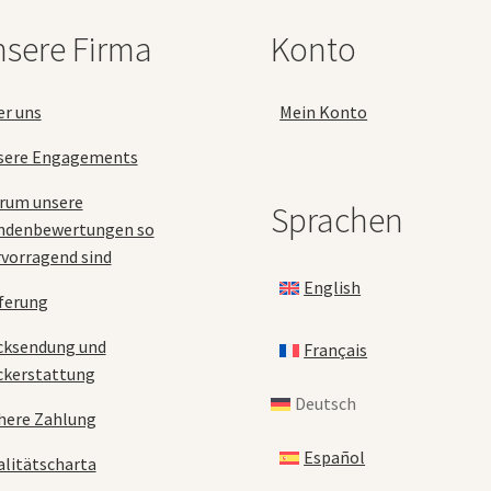
auf
sere Firma
Konto
der
Produktseite
gewählt
er uns
Mein Konto
werden
sere Engagements
rum unsere
Sprachen
ndenbewertungen so
vorragend sind
English
ferung
cksendung und
Français
ckerstattung
Deutsch
here Zahlung
Español
litätscharta