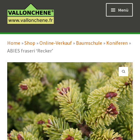
Zur
Zum
Menü
Navigation
Inhalt
springen
springen
Unterm
Online-Verkauf
öffnen
Home
»
Shop
»
Online-Verkauf
»
Baumschule
»
Koniferen
»
Unterm
Coaching für den Garten
ABIES fraseri ‘Recker’
öffnen