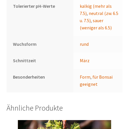
Tolerierter pH-Werte
kalkig (mehr als
7.5)
,
neutral (zw. 6.5
u. 7.5)
,
sauer
(weniger als 6.5)
Wuchsform
rund
Schnittzeit
März
Besonderheiten
Form
,
für Bonsai
geeignet
Ähnliche Produkte