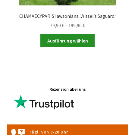
CHAMAECYPARIS lawsoniana ‚Wissel’s Saguaro‘
Preisspanne:
79,90
€
–
199,90
€
79,90 €
Dieses
bis
Ausführung wählen
Produkt
199,90 €
weist
mehrere
Varianten
auf.
Die
Rezension über uns
Optionen
können
auf
der
Produktseite
gewählt
Tägl. von 8-20 Uhr