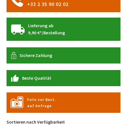
werden
+33 2 35 90 02 02
Lieferung ab
9,90 €*/Bestellung
Sichere Zahlung
Beste Qualität
Foto vor Best.
auf Anfrage
Sortieren nach Verfügbarkeit