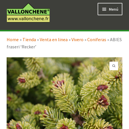
Ir
Ir
Menú
a
al
la
contenido
navegación
Expandi
Tienda en línea
el
Home
»
Tienda
»
Venta en linea
»
Vivero
»
Coniferas
»
ABIES
menú
fraseri ‘Recker’
hijo