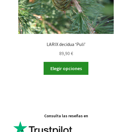
de
producto
LARIX decidua ‘Puli’
89,90
€
Este
Elegir opciones
producto
tiene
múltiples
variantes.
Las
opciones
Consulta las reseñas en
se
pueden
elegir