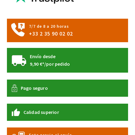
en
la
página
7/7 de 8 a 20 horas
de
+33 2 35 90 02 02
producto
Envío desde
9,90 €*/por pedido
Pago seguro
Calidad superior