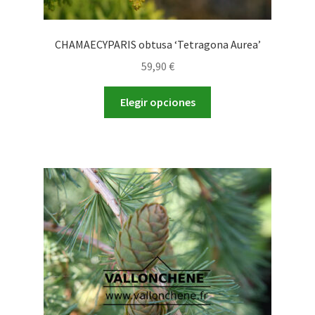
CHAMAECYPARIS obtusa ‘Tetragona Aurea’
59,90
€
Este
Elegir opciones
producto
tiene
múltiples
variantes.
Las
opciones
se
pueden
elegir
en
la
página