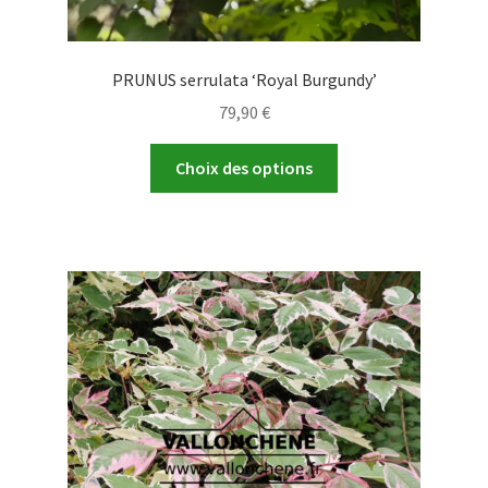
PRUNUS serrulata ‘Royal Burgundy’
79,90
€
Ce
Choix des options
produit
a
plusieurs
variations.
Les
options
peuvent
être
choisies
sur
la
page