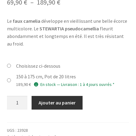
Plage
69,90
€
–
189,90
€
de
Le
faux camelia
développe en vieillissant une belle écorce
prix :
multicolore. Le
STEWARTIA pseudocamellia
fleurit
69,90 €
abondamment et longtemps en été. Il est très résistant
au froid.
à
189,90 €
Choisissez ci-dessous
150 à 175 cm, Pot de 20 litres
189,90
€
En stock — Livraison : 1 à 4 jours ouvrés *
quantité
Ajouter au panier
de
STEWARTIA
pseudocamellia
UGS :
23928