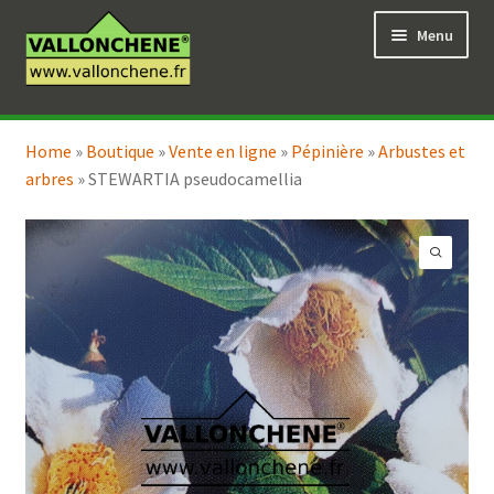
Aller
Aller
Menu
à
au
la
contenu
navigation
Ouvrir
Vente en ligne
le
Home
»
Boutique
»
Vente en ligne
»
Pépinière
»
Arbustes et
Ouvrir
Coaching pour le jardin
menu
arbres
»
STEWARTIA pseudocamellia
le
enfant
menu
enfant