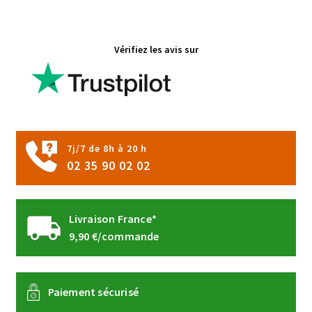
Les
options
Vérifiez les avis sur
peuvent
être
choisies
sur
la
page
7j/7 de 8h à 20 h
du
02 35 90 02 02
produit
Livraison France*
9,90 €/commande
Paiement sécurisé