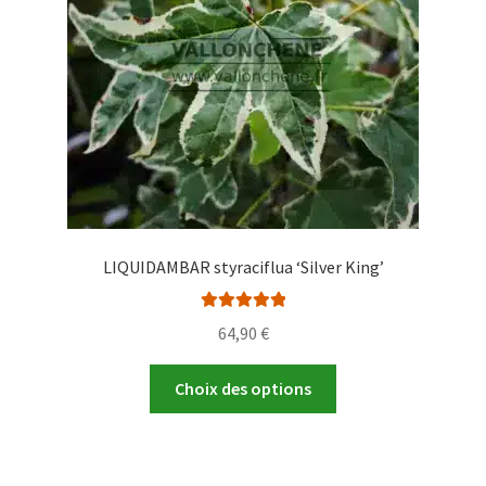
choisies
sur
la
page
du
produit
LIQUIDAMBAR styraciflua ‘Silver King’
Note
5.00
sur
64,90
€
5
Ce
Choix des options
produit
a
plusieurs
variations.