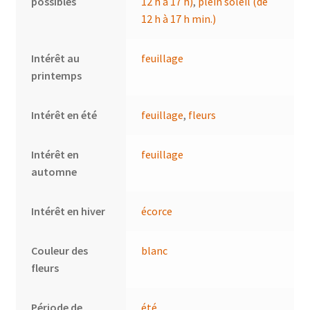
possibles
12 h à 17 h)
,
plein soleil (de
12 h à 17 h min.)
Intérêt au
feuillage
printemps
Intérêt en été
feuillage
,
fleurs
Intérêt en
feuillage
automne
Intérêt en hiver
écorce
Couleur des
blanc
fleurs
Période de
été