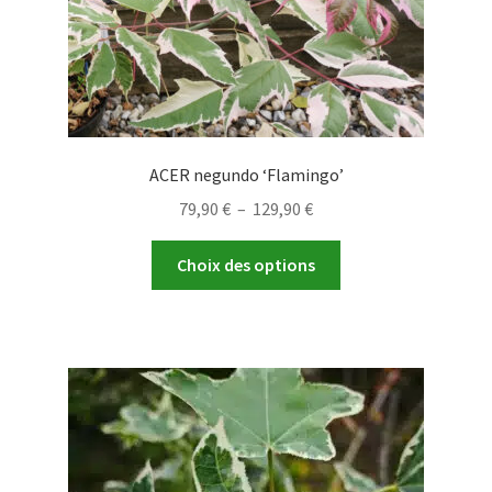
du
produit
ACER negundo ‘Flamingo’
Plage
79,90
€
–
129,90
€
de
Ce
prix :
Choix des options
produit
79,90 €
a
à
plusieurs
129,90 €
variations.
Les
options
peuvent
être