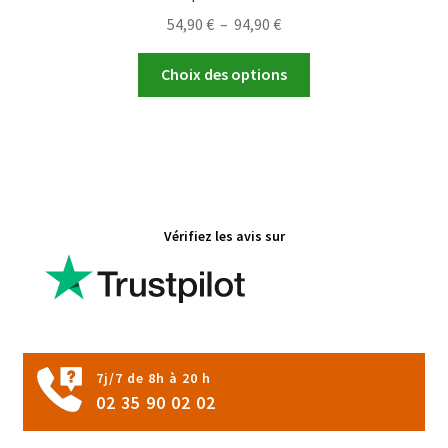
Plage
54,90
€
–
94,90
€
de
Ce
prix :
Choix des options
produit
54,90 €
a
à
plusieurs
94,90 €
variations.
Les
options
Vérifiez les avis sur
peuvent
être
choisies
sur
la
page
7j/7 de 8h à 20 h
du
02 35 90 02 02
produit