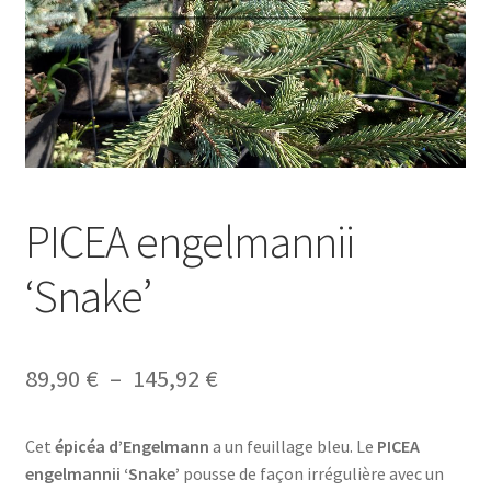
PICEA engelmannii
‘Snake’
Plage
89,90
€
–
145,92
€
de
Cet
épicéa d’Engelmann
a un feuillage bleu. Le
PICEA
prix :
engelmannii ‘Snake’
pousse de façon irrégulière avec un