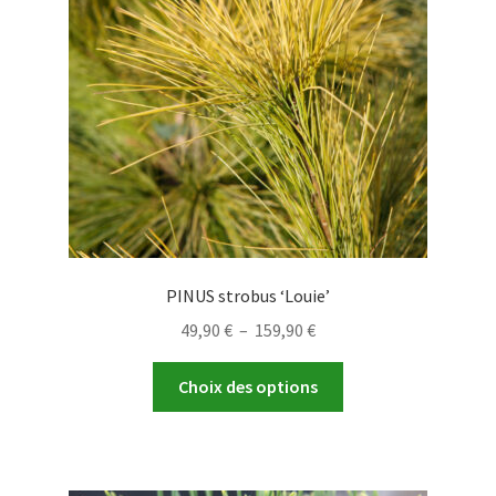
PINUS strobus ‘Louie’
Plage
49,90
€
–
159,90
€
de
Ce
prix :
Choix des options
produit
49,90 €
a
à
plusieurs
159,90 €
variations.