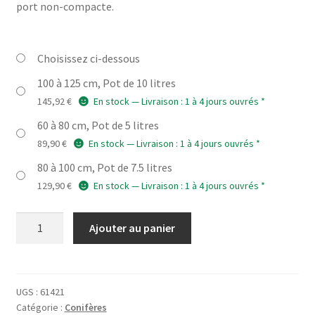
89,90 €
port non-compacte.
à
145,92 €
Choisissez ci-dessous
100 à 125 cm, Pot de 10 litres
145,92
€
En stock — Livraison : 1 à 4 jours ouvrés *
60 à 80 cm, Pot de 5 litres
89,90
€
En stock — Livraison : 1 à 4 jours ouvrés *
80 à 100 cm, Pot de 7.5 litres
129,90
€
En stock — Livraison : 1 à 4 jours ouvrés *
quantité
Ajouter au panier
de
PICEA
engelmannii
'Snake'
UGS :
61421
Catégorie :
Conifères