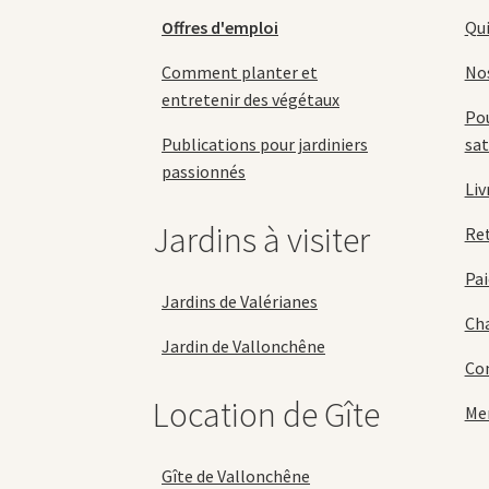
page
Offres d'emploi
Qu
du
produit
Comment planter et
No
entretenir des végétaux
Pou
Publications pour jardiniers
sat
passionnés
Liv
Jardins à visiter
Re
Pai
Jardins de Valérianes
Cha
Jardin de Vallonchêne
Con
Location de Gîte
Men
Gîte de Vallonchêne