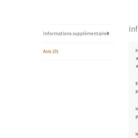
In
Informations supplémentaires
Avis (0)
a
E
p
I
I