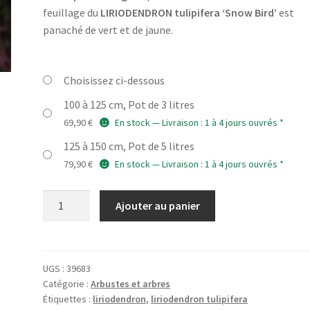
prix :
feuillage du
LIRIODENDRON tulipifera ‘Snow Bird’
est
69,90 €
panaché de vert et de jaune.
à
79,90 €
Choisissez ci-dessous
100 à 125 cm, Pot de 3 litres
69,90
€
En stock — Livraison : 1 à 4 jours ouvrés *
125 à 150 cm, Pot de 5 litres
79,90
€
En stock — Livraison : 1 à 4 jours ouvrés *
quantité
Ajouter au panier
de
LIRIODENDRON
tulipifera
'Snow
UGS :
39683
Catégorie :
Arbustes et arbres
Bird'
Étiquettes :
liriodendron
,
liriodendron tulipifera
(R)