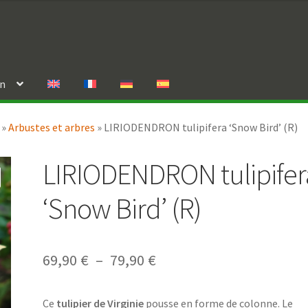
in
»
Arbustes et arbres
»
LIRIODENDRON tulipifera ‘Snow Bird’ (R)
LIRIODENDRON tulipifer
‘Snow Bird’ (R)
Plage
69,90
€
–
79,90
€
de
Ce
tulipier de Virginie
pousse en forme de colonne. Le