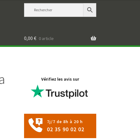
0,00
€
0 article
a
Vérifiez les avis sur
7j/7 de 8h à 20 h
02 35 90 02 02