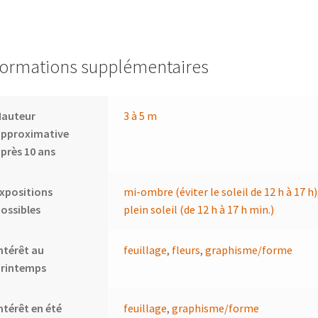
formations supplémentaires
Hauteur
3 à 5 m
approximative
près 10 ans
xpositions
mi-ombre (éviter le soleil de 12 h à 17 h)
ossibles
plein soleil (de 12 h à 17 h min.)
ntérêt au
feuillage
,
fleurs
,
graphisme/forme
printemps
ntérêt en été
feuillage
,
graphisme/forme