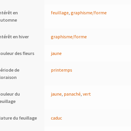
ntérêt en
feuillage
,
graphisme/forme
automne
ntérêt en hiver
graphisme/forme
ouleur des fleurs
jaune
ériode de
printemps
loraison
ouleur du
jaune
,
panaché
,
vert
euillage
ature du feuillage
caduc