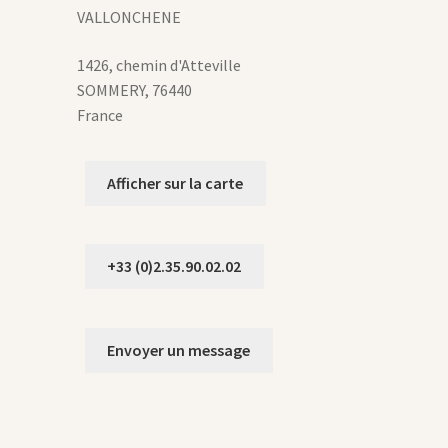
age
VALLONCHENE
u
roduit
1426, chemin d'Atteville
SOMMERY
,
76440
France
Afficher sur la carte
+33 (0)2.35.90.02.02
Envoyer un message