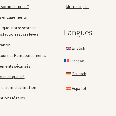
page
p
i sommes-nous ?
Mon compte
du
d
produit
p
s engagements
rquoi notre score de
Langues
isfaction est si élevé ?
raison
English
tours et Remboursements
Français
ements sécurisés
Deutsch
rte de qualité
ditions d'utilisation
Español
tions légales