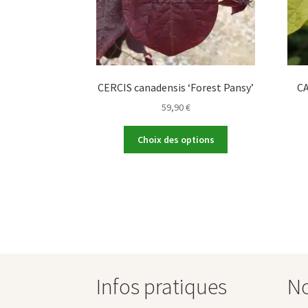
CERCIS canadensis ‘Forest Pansy’
CA
59,90
€
Ce
Choix des options
produit
a
plusieurs
variations.
Les
options
peuvent
être
choisies
Infos pratiques
No
sur
la