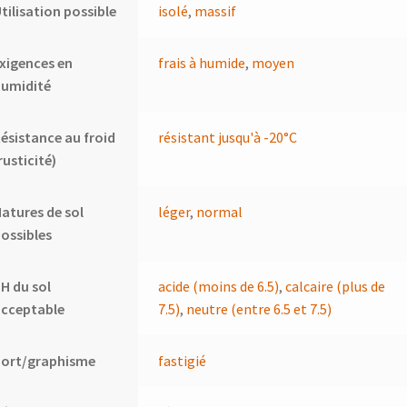
tilisation possible
isolé
,
massif
xigences en
frais à humide
,
moyen
humidité
ésistance au froid
résistant jusqu'à -20°C
rusticité)
atures de sol
léger
,
normal
ossibles
H du sol
acide (moins de 6.5)
,
calcaire (plus de
acceptable
7.5)
,
neutre (entre 6.5 et 7.5)
Port/graphisme
fastigié