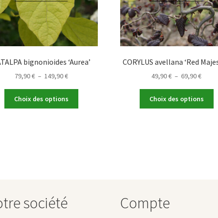
TALPA bignonioides ‘Aurea’
CORYLUS avellana ‘Red Majes
Plage
Plage
79,90
€
–
149,90
€
49,90
€
–
69,90
€
de
de
Ce
C
prix :
prix :
Choix des options
Choix des options
produit
p
79,90 €
49,90
a
a
à
à
plusieurs
p
149,90 €
69,90
variations.
v
Les
L
options
o
peuvent
p
être
ê
choisies
c
tre société
Compte
sur
s
la
la