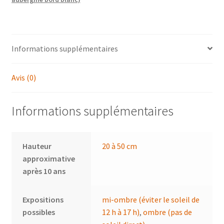
jaune)
-
hellébore,
rose
Informations supplémentaires
de
Noël
Avis (0)
Informations supplémentaires
Hauteur
20 à 50 cm
approximative
après 10 ans
Expositions
mi-ombre (éviter le soleil de
possibles
12 h à 17 h)
,
ombre (pas de