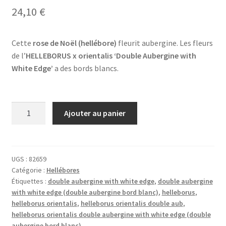
24,10
€
Cette
rose de Noël (hellébore)
fleurit aubergine. Les fleurs
de l’
HELLEBORUS x orientalis ‘Double Aubergine with
White Edge’
a des bords blancs.
quantité
Ajouter au panier
de
HELLEBORUS
x
orientalis
UGS :
82659
Catégorie :
Hellébores
'Double
Étiquettes :
double aubergine with white edge
,
double aubergine
Super
with white edge (double aubergine bord blanc)
,
helleborus
,
Yellow'
helleborus orientalis
,
helleborus orientalis double aub
,
(double
helleborus orientalis double aubergine with white edge (double
très
aubergine bord blanc)