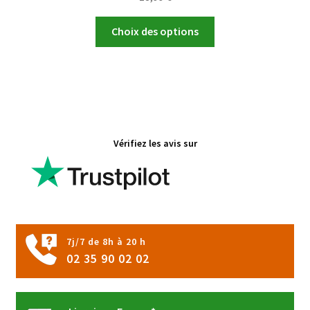
Ce
Choix des options
produit
a
plusieurs
variations.
Les
options
Vérifiez les avis sur
peuvent
être
choisies
sur
la
page
7j/7 de 8h à 20 h
du
02 35 90 02 02
produit