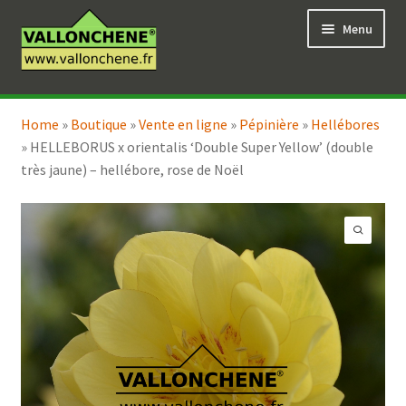
Aller
Aller
Menu
à
au
la
contenu
navigation
Ouvrir
Vente en ligne
le
Home
»
Boutique
»
Vente en ligne
»
Pépinière
»
Hellébores
Ouvrir
Coaching pour le jardin
menu
»
HELLEBORUS x orientalis ‘Double Super Yellow’ (double
le
enfant
très jaune) – hellébore, rose de Noël
menu
enfant