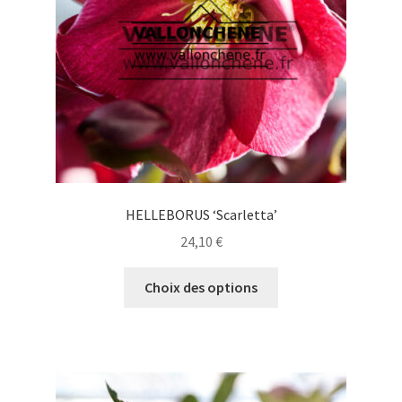
HELLEBORUS ‘Scarletta’
24,10
€
Ce
Choix des options
produit
a
plusieurs
variations.
Les