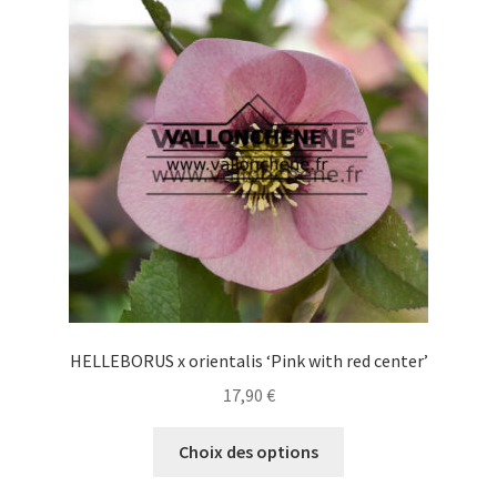
options
peuvent
être
choisies
sur
la
page
du
produit
HELLEBORUS x orientalis ‘Pink with red center’
17,90
€
Ce
Choix des options
produit
a