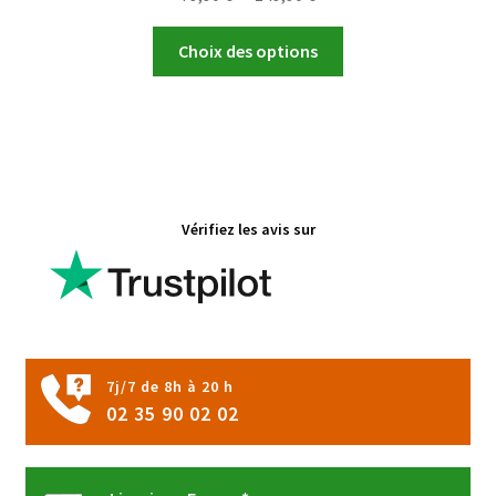
de
Ce
prix :
Choix des options
produit
79,90 €
a
à
plusieurs
149,90 €
variations.
Les
options
Vérifiez les avis sur
peuvent
être
choisies
sur
la
page
7j/7 de 8h à 20 h
du
02 35 90 02 02
produit