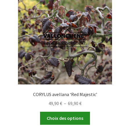
options
peuvent
être
choisies
sur
la
page
du
produit
CORYLUS avellana ‘Red Majestic’
Plage
49,90
€
–
69,90
€
de
Ce
prix :
Choix des options
produit
49,90 €
a