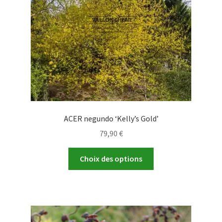
ACER negundo ‘Kelly’s Gold’
79,90
€
Ce
Choix des options
produit
a
plusieurs
variations.
Les