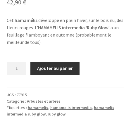
42,90
€
Cet
hamamélis
développe en plein hiver, sur le bois nu, des
fleurs rouges. L’
HAMAMELIS intermedia ‘Ruby Glow’
a un
feuillage flamboyant en automne (probablement le
meilleur de tous).
quantité
Ajouter au panier
de
HAMAMELIS
intermedia
'Ruby
UGS :
77915
Catégorie :
Arbustes et arbres
Glow'
Étiquettes :
hamamelis
,
hamamelis intermedia
,
hamamelis
intermedia ruby glow
,
ruby glow