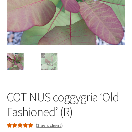
COTINUS coggygria ‘Old
Fashioned’ (R)
(
1
avis client)