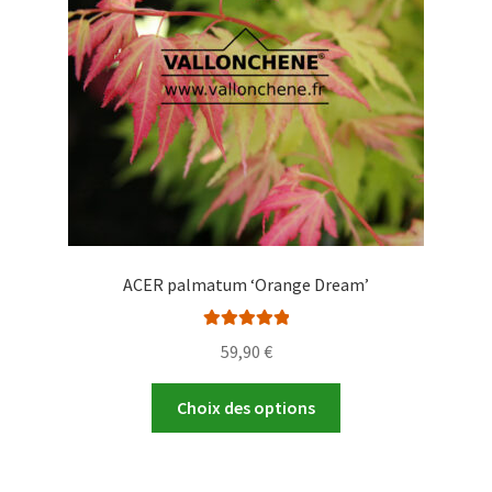
choisies
sur
la
page
du
produit
ACER palmatum ‘Orange Dream’
Note
5.00
sur
59,90
€
5
Ce
Choix des options
produit
a
plusieurs