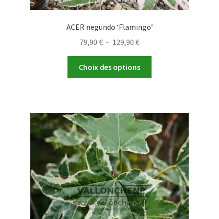
ACER negundo ‘Flamingo’
Plage
79,90
€
–
129,90
€
de
Ce
prix :
Choix des options
produit
79,90 €
a
à
plusieurs
129,90 €
variations.
Les
options
peuvent
être
choisies
sur
la
page