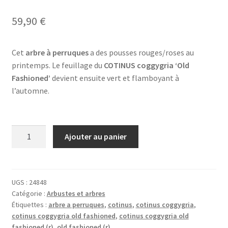
Noté
1
5.00
sur
5 basé sur
59,90
€
notation
client
Cet
arbre à perruques
a des pousses rouges/roses au
printemps. Le feuillage du
COTINUS coggygria ‘Old
Fashioned’
devient ensuite vert et flamboyant à
l’automne.
quantité
Ajouter au panier
de
COTINUS
coggygria
'Old
UGS :
24848
Catégorie :
Arbustes et arbres
Fashioned'
Étiquettes :
arbre a perruques
,
cotinus
,
cotinus coggygria
,
(R)
cotinus coggygria old fashioned
,
cotinus coggygria old
fashioned (r)
,
old fashioned (r)