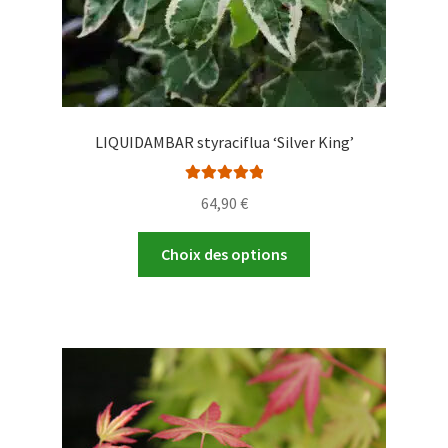
du
produit
LIQUIDAMBAR styraciflua ‘Silver King’
Note
5.00
sur
64,90
€
5
Ce
Choix des options
produit
a
plusieurs
variations.
Les
options
peuvent
être