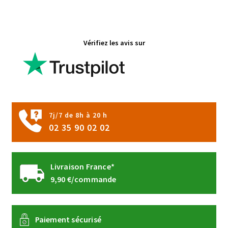
variations.
Les
options
Vérifiez les avis sur
peuvent
être
choisies
sur
la
page
7j/7 de 8h à 20 h
du
02 35 90 02 02
produit
Livraison France*
9,90 €/commande
Paiement sécurisé