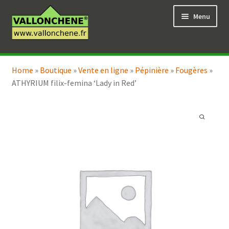
Aller
Aller
Menu
à
au
la
contenu
navigation
Ouvrir
Vente en ligne
le
Home
»
Boutique
»
Vente en ligne
»
Pépinière
»
Fougères
»
Ouvrir
Coaching pour le jardin
menu
ATHYRIUM filix-femina ‘Lady in Red’
le
enfant
menu
enfant