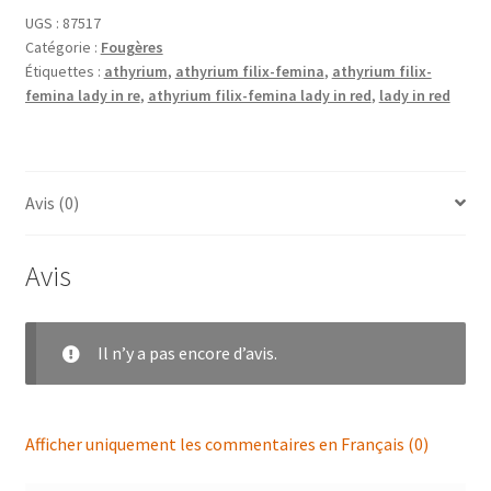
UGS :
87517
Catégorie :
Fougères
Étiquettes :
athyrium
,
athyrium filix-femina
,
athyrium filix-
femina lady in re
,
athyrium filix-femina lady in red
,
lady in red
Avis (0)
Avis
Il n’y a pas encore d’avis.
Afficher uniquement les commentaires en Français (0)