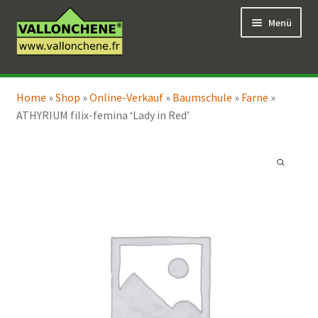
Zur
Zum
Menü
Navigation
Inhalt
springen
springen
Unterm
Online-Verkauf
öffnen
Home
»
Shop
»
Online-Verkauf
»
Baumschule
»
Farne
»
Unterm
Coaching für den Garten
ATHYRIUM filix-femina ‘Lady in Red’
öffnen