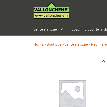
Aller
Aller
à
au
la
contenu
navigation
Vente en ligne
Coaching pour le jard
Home
»
Boutique
»
Vente en ligne
»
Pépinière