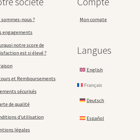
tre société
Compte
i sommes-nous ?
Mon compte
s engagements
rquoi notre score de
Langues
isfaction est si élevé ?
raison
English
tours et Remboursements
Français
ements sécurisés
Deutsch
rte de qualité
ditions d'utilisation
Español
tions légales