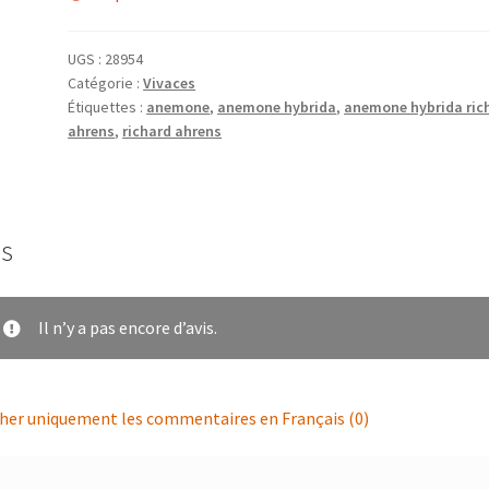
UGS :
28954
Catégorie :
Vivaces
Étiquettes :
anemone
,
anemone hybrida
,
anemone hybrida ric
ahrens
,
richard ahrens
is
Il n’y a pas encore d’avis.
cher uniquement les commentaires en Français (0)