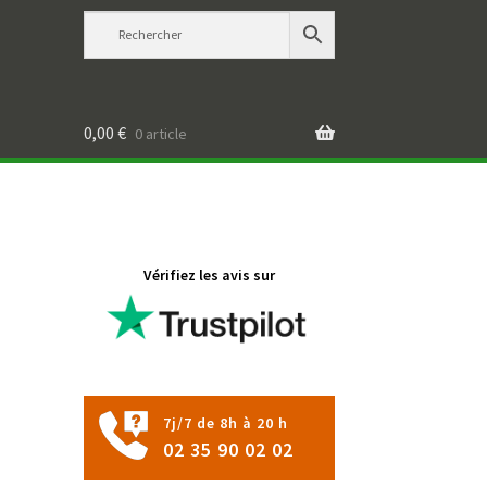
0,00
€
0 article
Vérifiez les avis sur
7j/7 de 8h à 20 h
02 35 90 02 02