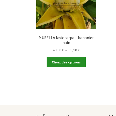
MUSELLA lasiocarpa – bananier
nain
Plage
49,90
€
–
59,90
€
de
Ce
prix :
Choix des options
produit
49,90 €
a
à
plusieurs
59,90 €
variations.
Les
options
peuvent
être
choisies