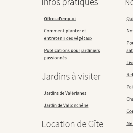
Infos pratiques
No
sur
la
page
Offres d'emploi
Qu
du
produit
Comment planter et
No
entretenir des végétaux
Pou
Publications pour jardiniers
sat
passionnés
Liv
Jardins à visiter
Re
Pai
Jardins de Valérianes
Cha
Jardin de Vallonchêne
Con
Location de Gîte
Men