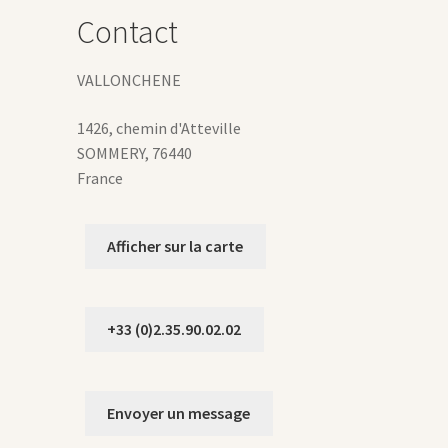
hoisies
Contact
ur
age
VALLONCHENE
u
roduit
1426, chemin d'Atteville
SOMMERY
,
76440
France
Afficher sur la carte
+33 (0)2.35.90.02.02
Envoyer un message