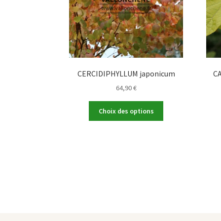
CERCIDIPHYLLUM japonicum
CA
64,90
€
Ce
Choix des options
produit
a
plusieurs
variations.
Les
options
peuvent
être
choisies
sur