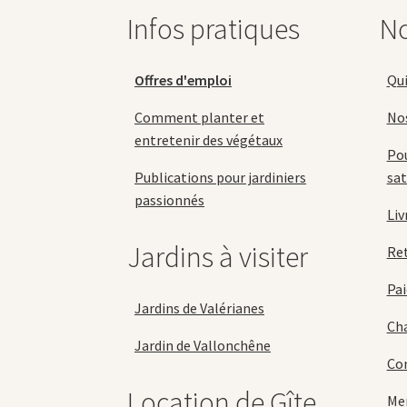
la
Infos pratiques
No
page
du
produit
Offres d'emploi
Qu
Comment planter et
No
entretenir des végétaux
Pou
Publications pour jardiniers
sat
passionnés
Liv
Jardins à visiter
Re
Pai
Jardins de Valérianes
Cha
Jardin de Vallonchêne
Con
Location de Gîte
Men