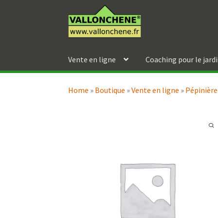
Aller
Aller
à
au
la
contenu
navigation
Vente en ligne
Coaching pour le jard
Home
»
Boutique
»
Vente en ligne
»
Pépinière