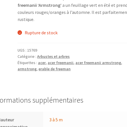
freemanii ‘Armstrong’
a un feuillage vert en été et pren
couleurs rouges/oranges à l’automne. Il est parfaiteme
rustique.
Rupture de stock
UGS :
15769
Catégorie :
Arbustes et arbres
Étiquettes :
acer
,
acer freemanii
,
acer freemanii armstrong
,
armstrong
,
erable de freeman
formations supplémentaires
Hauteur
3 à 5 m
approximative