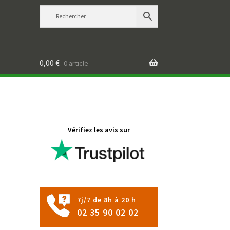
0,00
€
0 article
Vérifiez les avis sur
7j/7 de 8h à 20 h
02 35 90 02 02