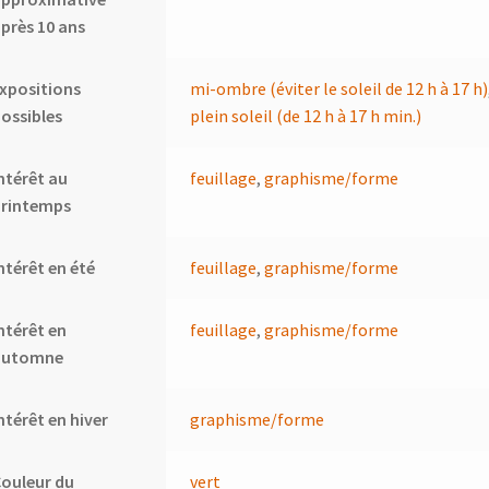
près 10 ans
xpositions
mi-ombre (éviter le soleil de 12 h à 17 h)
ossibles
plein soleil (de 12 h à 17 h min.)
ntérêt au
feuillage
,
graphisme/forme
printemps
ntérêt en été
feuillage
,
graphisme/forme
ntérêt en
feuillage
,
graphisme/forme
automne
ntérêt en hiver
graphisme/forme
ouleur du
vert