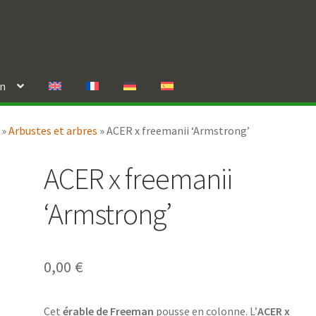
in
»
Arbustes et arbres
»
ACER x freemanii ‘Armstrong’
ACER x freemanii
‘Armstrong’
0,00
€
Cet
érable de Freeman
pousse en colonne. L’
ACER x