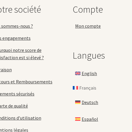
c
la
tre société
Compte
s
page
la
du
p
produit
i sommes-nous ?
Mon compte
d
p
s engagements
rquoi notre score de
Langues
isfaction est si élevé ?
raison
English
tours et Remboursements
Français
ements sécurisés
Deutsch
rte de qualité
ditions d'utilisation
Español
tions légales