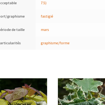
acceptable
7.5)
Port/graphisme
fastigié
ériode de taille
mars
articularités
graphisme/forme