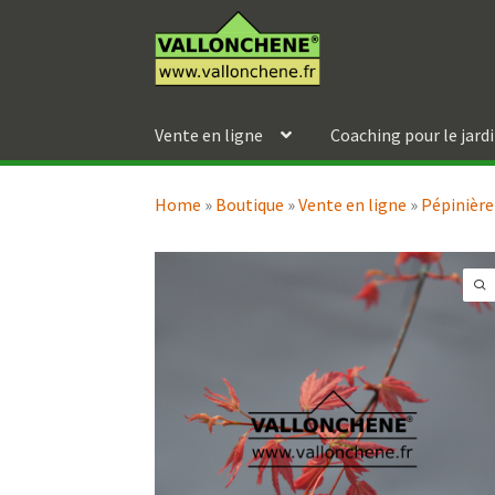
Aller
Aller
à
au
la
contenu
navigation
Vente en ligne
Coaching pour le jard
Home
»
Boutique
»
Vente en ligne
»
Pépinière