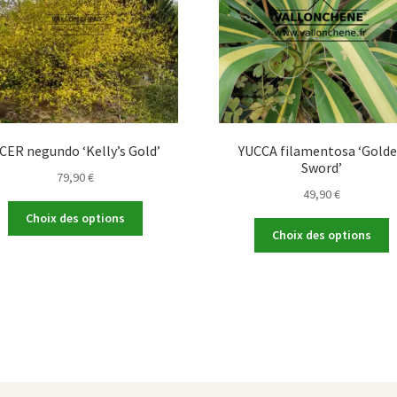
CER negundo ‘Kelly’s Gold’
YUCCA filamentosa ‘Gold
Sword’
79,90
€
49,90
€
Ce
Choix des options
C
produit
Choix des options
p
a
a
plusieurs
p
variations.
v
Les
L
options
o
peuvent
p
être
ê
choisies