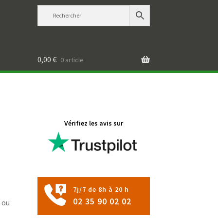
0,00
€
0 article
Vérifiez les avis sur
7j/7 de 8h à 20 h
02 35 90 02 02
 ou