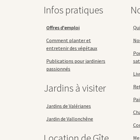
Infos pratiques
No
Offres d'emploi
Qu
Comment planter et
No
entretenir des végétaux
Pou
Publications pour jardiniers
sat
passionnés
Liv
Jardins à visiter
Re
Pai
Jardins de Valérianes
Cha
Jardin de Vallonchêne
Con
Location de Gîte
Men