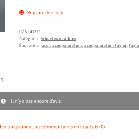
Rupture de stock
UGS :
43333
Catégorie :
Arbustes et arbres
Étiquettes :
acer
,
acer palmatum
,
acer palmatum taylor
,
taylo
is
Il n’y a pas encore d’avis.
cher uniquement les commentaires en Français (0)