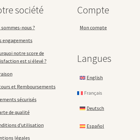
c
sur
tre société
Compte
s
la
la
page
p
du
i sommes-nous ?
Mon compte
d
produit
p
s engagements
rquoi notre score de
Langues
isfaction est si élevé ?
raison
English
tours et Remboursements
Français
ements sécurisés
Deutsch
rte de qualité
ditions d'utilisation
Español
tions légales