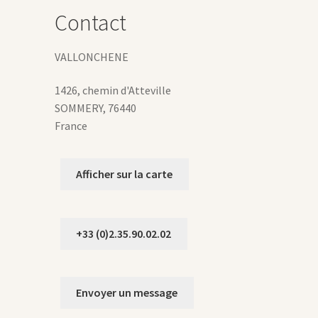
hoisies
Contact
ur
age
VALLONCHENE
u
roduit
1426, chemin d'Atteville
SOMMERY
,
76440
France
Afficher sur la carte
+33 (0)2.35.90.02.02
Envoyer un message