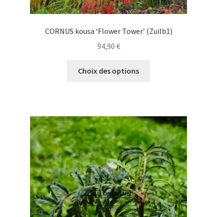
CORNUS kousa ‘Flower Tower’ (Zuilb1)
94,90
€
Ce
Choix des options
produit
a
plusieurs
variations.
Les
options
peuvent
être
choisies
sur
la
page