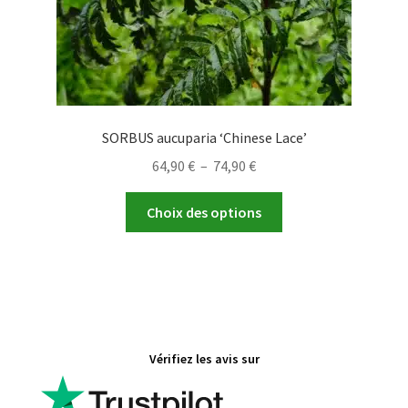
du
produit
SORBUS aucuparia ‘Chinese Lace’
Plage
64,90
€
–
74,90
€
de
Ce
prix :
Choix des options
produit
64,90 €
a
à
plusieurs
74,90 €
variations.
Les
options
Vérifiez les avis sur
peuvent
être
choisies