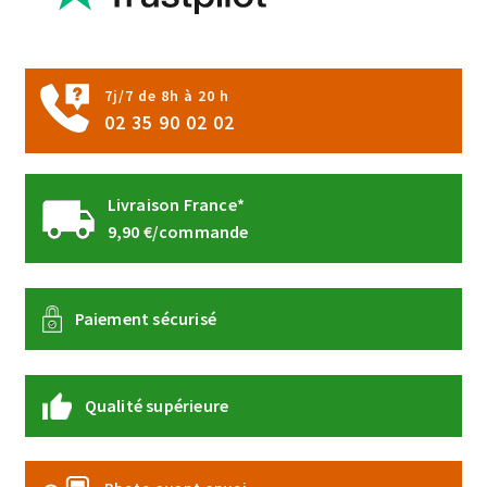
sur
la
page
7j/7 de 8h à 20 h
du
02 35 90 02 02
produit
Livraison France*
9,90 €/commande
Paiement sécurisé
Qualité supérieure