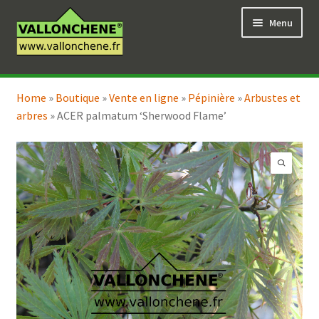
Aller
Aller
Menu
à
au
la
contenu
navigation
Ouvrir
Vente en ligne
le
Home
»
Boutique
»
Vente en ligne
»
Pépinière
»
Arbustes et
Ouvrir
Coaching pour le jardin
menu
arbres
»
ACER palmatum ‘Sherwood Flame’
le
enfant
menu
enfant