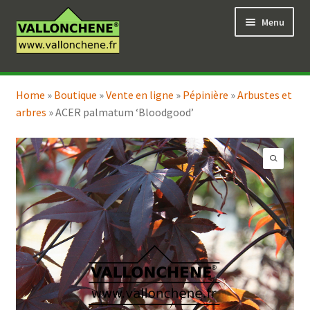
Aller
Aller
Menu
à
au
la
contenu
navigation
Ouvrir
Vente en ligne
le
Home
»
Boutique
»
Vente en ligne
»
Pépinière
»
Arbustes et
Ouvrir
Coaching pour le jardin
menu
arbres
»
ACER palmatum ‘Bloodgood’
le
enfant
menu
enfant