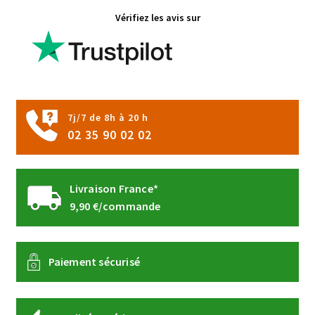
options
Vérifiez les avis sur
peuvent
être
choisies
sur
la
page
7j/7 de 8h à 20 h
du
02 35 90 02 02
produit
Livraison France*
9,90 €/commande
Paiement sécurisé