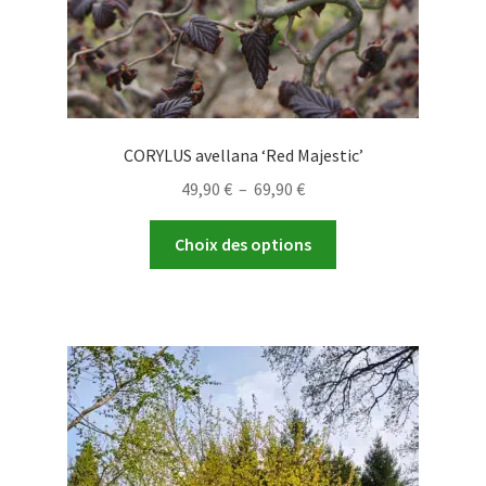
du
produit
CORYLUS avellana ‘Red Majestic’
Plage
49,90
€
–
69,90
€
de
Ce
prix :
Choix des options
produit
49,90 €
a
à
plusieurs
69,90 €
variations.
Les
options
peuvent
être
choisies