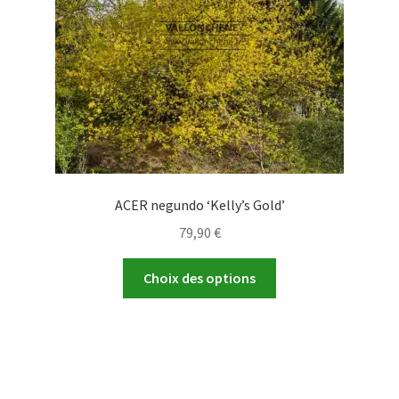
sur
la
page
du
produit
ACER negundo ‘Kelly’s Gold’
79,90
€
Ce
Choix des options
produit
a
plusieurs
variations.
Les