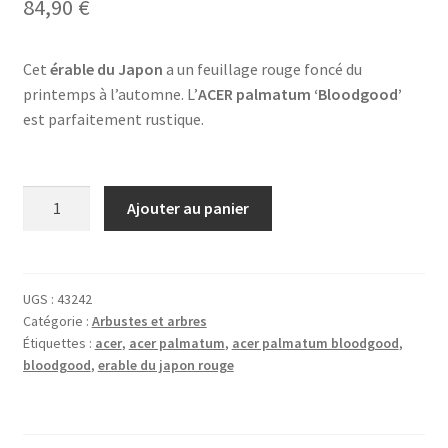
84,90
€
Cet
érable du Japon
a un feuillage rouge foncé du
printemps à l’automne. L’
ACER palmatum ‘Bloodgood’
est parfaitement rustique.
quantité
Ajouter au panier
de
ACER
palmatum
'Bloodgood'
UGS :
43242
Catégorie :
Arbustes et arbres
Étiquettes :
acer
,
acer palmatum
,
acer palmatum bloodgood
,
bloodgood
,
erable du japon rouge