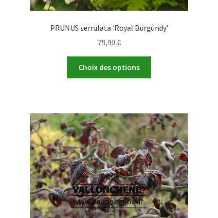
PRUNUS serrulata ‘Royal Burgundy’
79,90
€
Ce
Choix des options
produit
a
plusieurs
variations.
Les
options
peuvent
être
choisies
sur
la
page