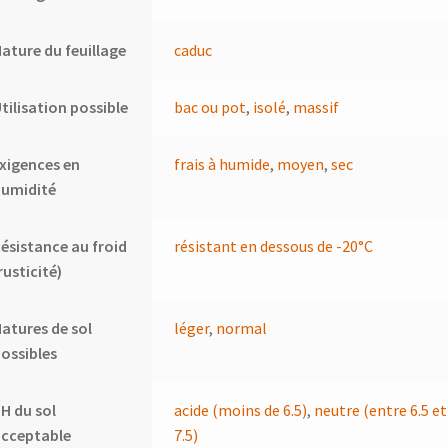
ature du feuillage
caduc
tilisation possible
bac ou pot
,
isolé
,
massif
xigences en
frais à humide
,
moyen
,
sec
humidité
ésistance au froid
résistant en dessous de -20°C
rusticité)
atures de sol
léger
,
normal
ossibles
H du sol
acide (moins de 6.5)
,
neutre (entre 6.5 et
acceptable
7.5)