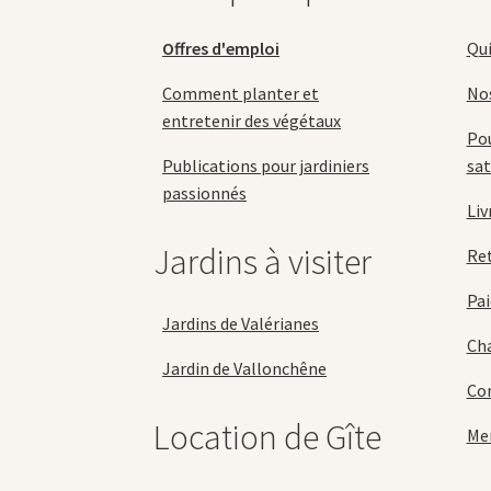
page
du
Offres d'emploi
Qu
produit
Comment planter et
No
entretenir des végétaux
Pou
Publications pour jardiniers
sat
passionnés
Liv
Jardins à visiter
Re
Pai
Jardins de Valérianes
Cha
Jardin de Vallonchêne
Con
Location de Gîte
Men