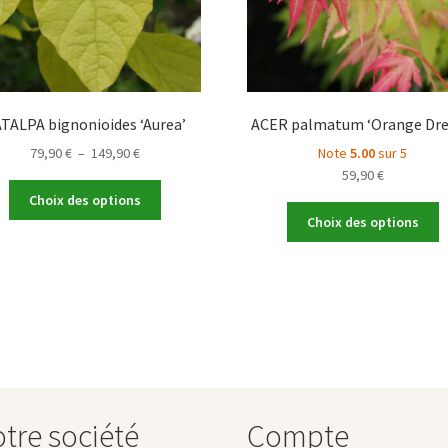
TALPA bignonioides ‘Aurea’
ACER palmatum ‘Orange Dr
Plage
79,90
€
–
149,90
€
Note
5.00
sur 5
de
59,90
€
Ce
prix :
Choix des options
produit
C
79,90 €
Choix des options
a
p
à
plusieurs
a
149,90 €
variations.
p
Les
v
options
L
peuvent
o
être
p
choisies
ê
sur
c
tre société
Compte
la
s