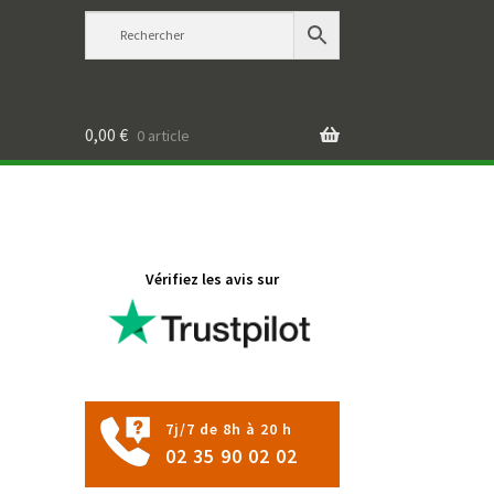
0,00
€
0 article
Vérifiez les avis sur
7j/7 de 8h à 20 h
02 35 90 02 02
,