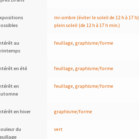
xpositions
mi-ombre (éviter le soleil de 12 h à 17 h)
ossibles
plein soleil (de 12 h à 17 h min.)
ntérêt au
feuillage
,
graphisme/forme
printemps
ntérêt en été
feuillage
,
graphisme/forme
ntérêt en
feuillage
,
graphisme/forme
automne
ntérêt en hiver
graphisme/forme
ouleur du
vert
euillage