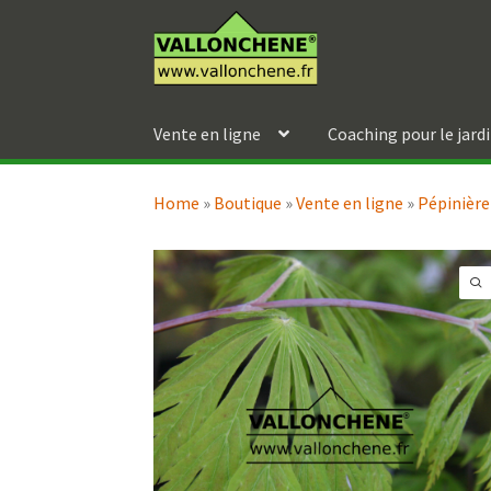
Aller
Aller
à
au
la
contenu
navigation
Vente en ligne
Coaching pour le jard
Home
»
Boutique
»
Vente en ligne
»
Pépinière