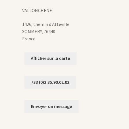
age
VALLONCHENE
u
roduit
1426, chemin d'Atteville
SOMMERY
,
76440
France
Afficher sur la carte
+33 (0)2.35.90.02.02
Envoyer un message