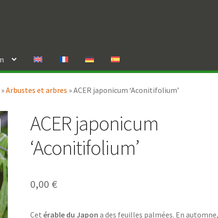
in
»
Arbustes et arbres
»
ACER japonicum ‘Aconitifolium’
ACER japonicum
‘Aconitifolium’
0,00
€
Cet
érable du Japon
a des feuilles palmées. En automne