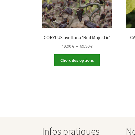
CORYLUS avellana ‘Red Majestic’
CA
Plage
49,90
€
–
69,90
€
de
Ce
prix :
Choix des options
produit
49,90 €
a
à
plusieurs
69,90 €
variations.
Les
options
peuvent
être
choisies
sur
Infos pratiques
No
la