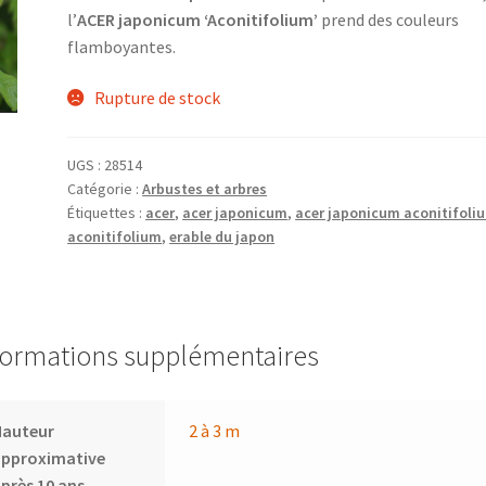
l’
ACER japonicum ‘Aconitifolium’
prend des couleurs
flamboyantes.
Rupture de stock
UGS :
28514
Catégorie :
Arbustes et arbres
Étiquettes :
acer
,
acer japonicum
,
acer japonicum aconitifoli
aconitifolium
,
erable du japon
formations supplémentaires
Hauteur
2 à 3 m
approximative
près 10 ans