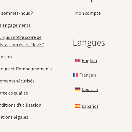
page
la
du
p
i sommes-nous ?
Mon compte
produit
d
p
s engagements
rquoi notre score de
Langues
isfaction est si élevé ?
raison
English
tours et Remboursements
Français
ements sécurisés
Deutsch
rte de qualité
ditions d'utilisation
Español
tions légales