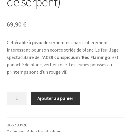
de serpent)
69,90
€
Cet
érable à peau de serpent
est particulièrement
intéressant pour son écorce striée de blanc. Le feuillage
spectaculaire de l’
ACER conspicuum ‘Red Flamingo’
est
panaché de blanc, vert et rose. Les jeunes pousses au
printemps sont d’un rouge vif.
quantité
Ajouter au panier
de
ACER
conspicuum
'Red
UGS :
33926
Catégorie :
Arbustes et arbres
Flamingo'