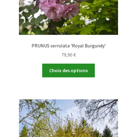
PRUNUS serrulata ‘Royal Burgundy’
79,90
€
Ce
Choix des options
produit
a
plusieurs
variations.
Les
options
peuvent
être
choisies