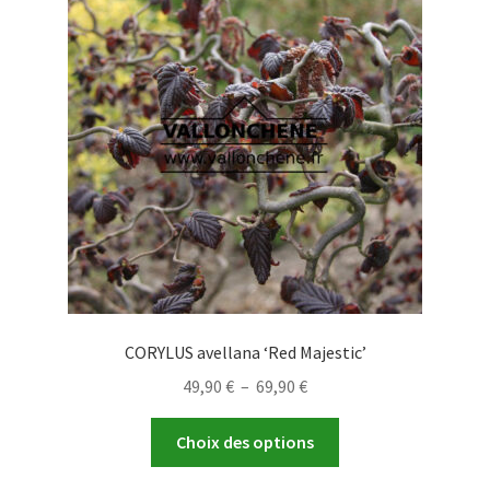
options
peuvent
être
choisies
sur
la
page
du
produit
CORYLUS avellana ‘Red Majestic’
Plage
49,90
€
–
69,90
€
de
Ce
prix :
Choix des options
produit
49,90 €
a