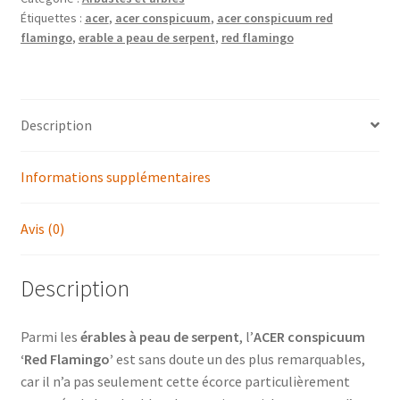
Étiquettes :
acer
,
acer conspicuum
,
acer conspicuum red
(érable
flamingo
,
erable a peau de serpent
,
red flamingo
à
peau
de
serpent)
Description
Informations supplémentaires
Avis (0)
Description
Parmi les
érables à peau de serpent
, l’
ACER conspicuum
‘Red Flamingo’
est sans doute un des plus remarquables,
car il n’a pas seulement cette écorce particulièrement