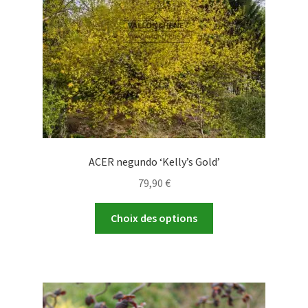
sur
la
page
du
produit
ACER negundo ‘Kelly’s Gold’
79,90
€
Ce
Choix des options
produit
a
plusieurs
variations.
Les