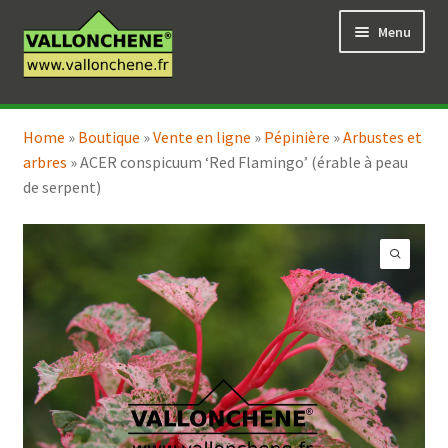
Aller
Aller
Menu
à
au
la
contenu
navigation
Ouvrir
Vente en ligne
le
Home
»
Boutique
»
Vente en ligne
»
Pépinière
»
Arbustes et
Ouvrir
Coaching pour le jardin
menu
arbres
»
ACER conspicuum ‘Red Flamingo’ (érable à peau
le
enfant
de serpent)
menu
enfant