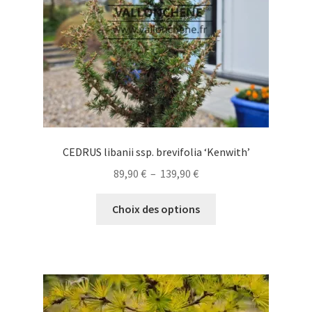
sur
la
page
du
produit
CEDRUS libanii ssp. brevifolia ‘Kenwith’
Plage
89,90
€
–
139,90
€
de
Ce
prix :
Choix des options
produit
89,90 €
a
à
plusieurs
139,90 €
variations.
Les
options