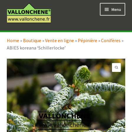
Aller
Aller
Menu
à
au
la
contenu
navigation
Ouvrir
Vente en ligne
le
Home
»
Boutique
»
Vente en ligne
»
Pépinière
»
Conifères
»
Ouvrir
Coaching pour le jardin
menu
ABIES koreana ‘Schillerlocke’
le
enfant
menu
enfant