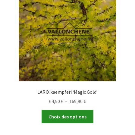
peuvent
être
choisies
sur
la
page
du
produit
LARIX kaempferi ‘Magic Gold’
Plage
64,90
€
–
169,90
€
de
Ce
prix :
Choix des options
produit
64,90 €
a
à