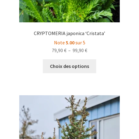
CRYPTOMERIA japonica ‘Cristata’
Note
5.00
sur 5
Plage
79,90
€
–
99,90
€
de
Ce
prix :
Choix des options
produit
79,90 €
a
à
plusieurs
99,90 €
variations.
Les
options
peuvent
être
choisies