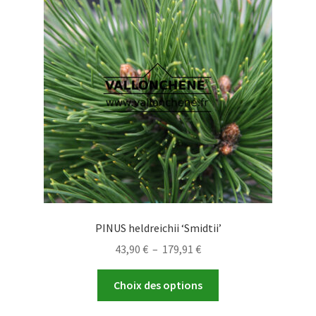
PINUS heldreichii ‘Smidtii’
Plage
43,90
€
–
179,91
€
de
Ce
prix :
Choix des options
produit
43,90 €
a