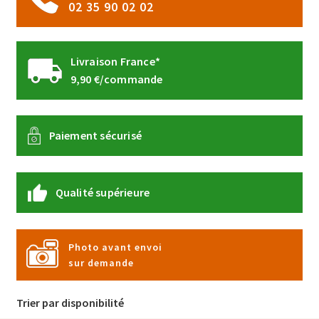
02 35 90 02 02
produit
Livraison France*
9,90 €/commande
Paiement sécurisé
Qualité supérieure
Photo avant envoi
sur demande
Trier par disponibilité