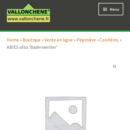
Aller
Aller
Menu
à
au
la
contenu
navigation
Ouvrir
Vente en ligne
le
Home
»
Boutique
»
Vente en ligne
»
Pépinière
»
Conifères
»
Ouvrir
Coaching pour le jardin
menu
ABIES alba ‘Badenweiller’
le
enfant
menu
enfant