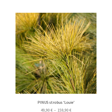
à
plusieurs
179,91 €
variations.
Les
options
peuvent
être
choisies
sur
la
page
du
produit
PINUS strobus ‘Louie’
Plage
49,90
€
–
159,90
€