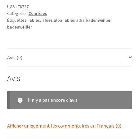
UGS :
78727
Catégorie :
Conifères
Étiquettes :
abies
,
abies alba
,
abies alba badenweiller
,
badenweiller
Avis (0)
Avis
Il n’y a pas encore d’avis.
Afficher uniquement les commentaires en Français (0)