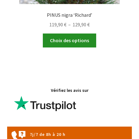
PINUS nigra ‘Richard’
Plage
119,90
€
–
129,90
€
de
Ce
prix :
Choix des options
produit
119,90 €
a
à
plusieurs
129,90 €
variations.
Les
options
Vérifiez les avis sur
peuvent
être
choisies
sur
la
page
7j/7 de 8h à 20 h
du