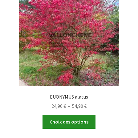
peuvent
être
choisies
sur
la
page
du
produit
EUONYMUS alatus
Plage
24,90
€
–
54,90
€
de
Ce
prix :
Choix des options
produit
24,90 €
a
à