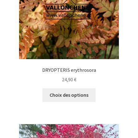
sur
la
page
du
produit
DRYOPTERIS erythrosora
24,90
€
Ce
Choix des options
produit
a
plusieurs
variations.
Les
options