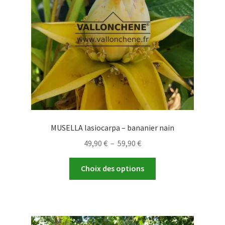
MUSELLA lasiocarpa – bananier nain
Plage
49,90
€
–
59,90
€
de
Ce
prix :
Choix des options
produit
49,90 €
a
à
plusieurs
59,90 €
variations.