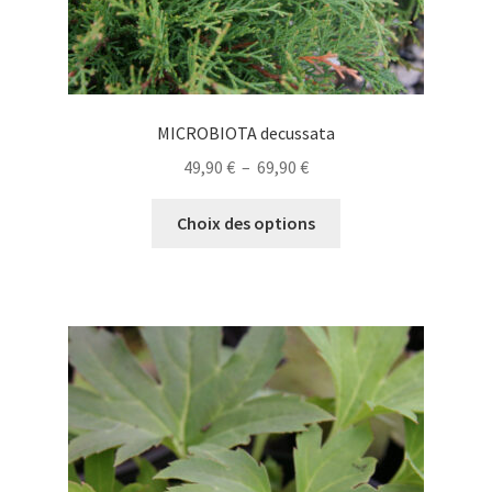
produit
MICROBIOTA decussata
Plage
49,90
€
–
69,90
€
de
Ce
prix :
Choix des options
produit
49,90 €
a
à
plusieurs
69,90 €
variations.
Les
options
peuvent
être
choisies
sur