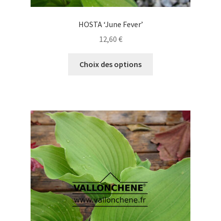
HOSTA ‘June Fever’
12,60
€
Ce
Choix des options
produit
a
plusieurs
variations.
Les
options
peuvent
être
choisies
sur
la
page
du