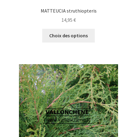
MATTEUCIA struthiopteris
14,95
€
Ce
Choix des options
produit
a
plusieurs
variations.
Les
options
peuvent
être
choisies
sur
la
page
du