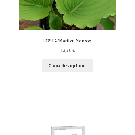
produit
HOSTA ‘Marilyn Monroe’
13,70
€
Ce
Choix des options
produit
a
plusieurs
variations.
Les
options
peuvent
être
choisies