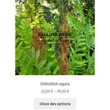
Les
options
peuvent
être
choisies
sur
la
page
du
produit
OSMUNDA regalis
Plage
22,90
€
–
99,90
€
de
Ce
prix :
Choix des options
produit
22,90 €