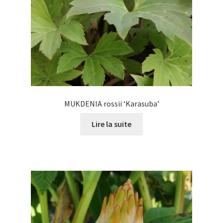
la
page
du
produit
MUKDENIA rossii ‘Karasuba’
Lire la suite