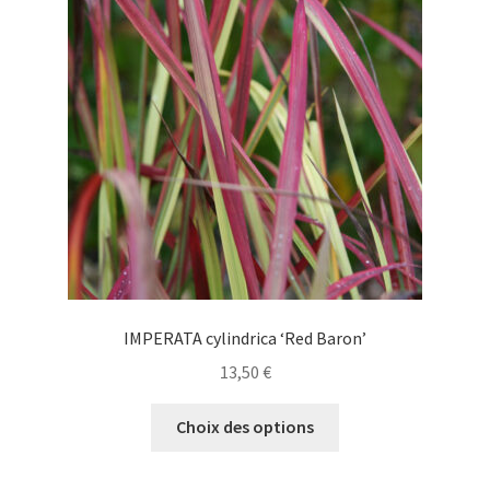
peuvent
être
choisies
sur
la
page
du
produit
IMPERATA cylindrica ‘Red Baron’
13,50
€
Ce
Choix des options
produit
a