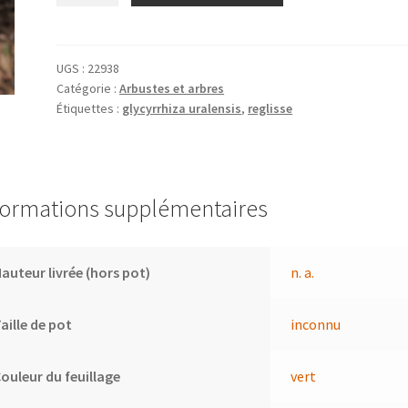
Glycyrrhiza
uralensis
UGS :
22938
Catégorie :
Arbustes et arbres
Étiquettes :
glycyrrhiza uralensis
,
reglisse
formations supplémentaires
auteur livrée (hors pot)
n. a.
aille de pot
inconnu
ouleur du feuillage
vert