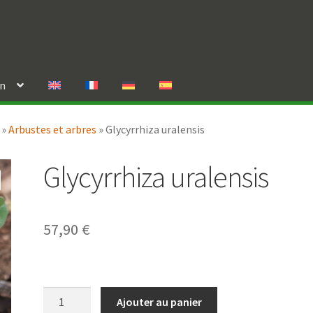
in
»
Arbustes et arbres
»
Glycyrrhiza uralensis
Glycyrrhiza uralensis
57,90
€
quantité
Ajouter au panier
de