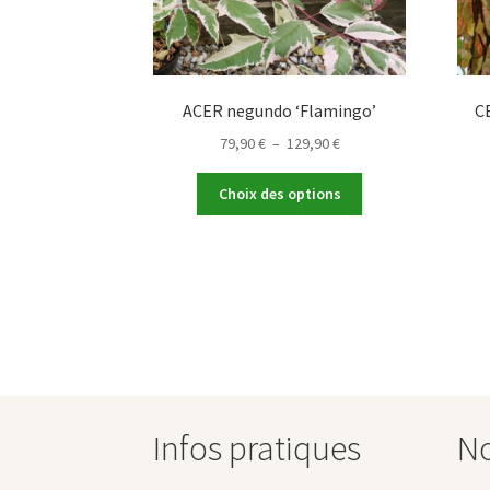
ACER negundo ‘Flamingo’
C
Plage
79,90
€
–
129,90
€
de
Ce
prix :
Choix des options
produit
79,90 €
a
à
plusieurs
129,90 €
variations.
Les
options
peuvent
être
choisies
sur
Infos pratiques
No
la
page