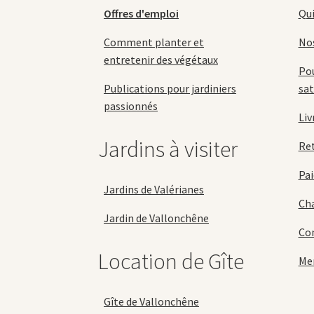
du
Offres d'emploi
Qu
produit
Comment planter et
No
entretenir des végétaux
Pou
Publications pour jardiniers
sat
passionnés
Liv
Jardins à visiter
Re
Pai
Jardins de Valérianes
Cha
Jardin de Vallonchêne
Con
Location de Gîte
Men
Gîte de Vallonchêne