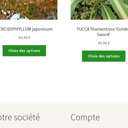
ERCIDIPHYLLUM japonicum
YUCCA filamentosa ‘Gold
Sword’
64,90
€
49,90
€
Ce
Choix des options
C
produit
Choix des options
p
a
a
plusieurs
p
variations.
v
Les
L
options
o
peuvent
p
être
ê
choisies
c
sur
tre société
Compte
s
la
la
page