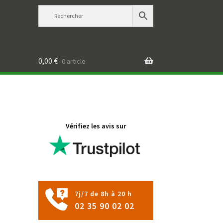
0,00
€
0 article
Vérifiez les avis sur
7j/7 de 8h à 20 h
02 35 90 02 02