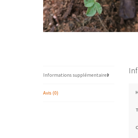
In
Informations supplémentaires
H
Avis (0)
T
C