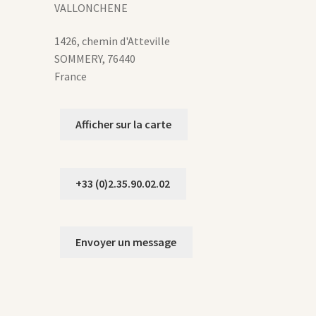
age
VALLONCHENE
u
roduit
1426, chemin d'Atteville
SOMMERY
,
76440
France
Afficher sur la carte
+33 (0)2.35.90.02.02
Envoyer un message