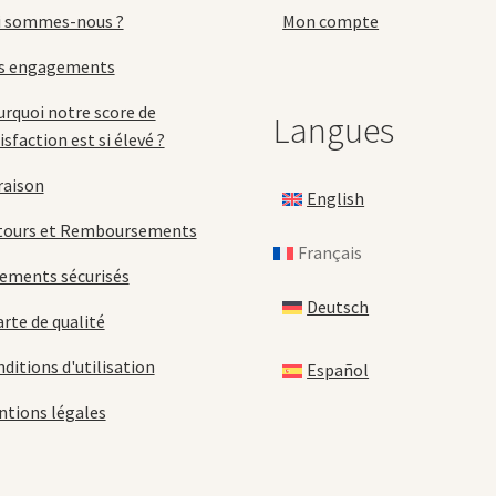
p
du
i sommes-nous ?
Mon compte
d
produit
p
s engagements
rquoi notre score de
Langues
isfaction est si élevé ?
raison
English
tours et Remboursements
Français
ements sécurisés
Deutsch
rte de qualité
ditions d'utilisation
Español
tions légales