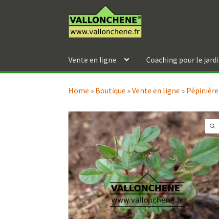
Aller
Aller
à
au
la
contenu
navigation
Vente en ligne
Coaching pour le jard
Home
»
Boutique
»
Vente en ligne
»
Pépinière