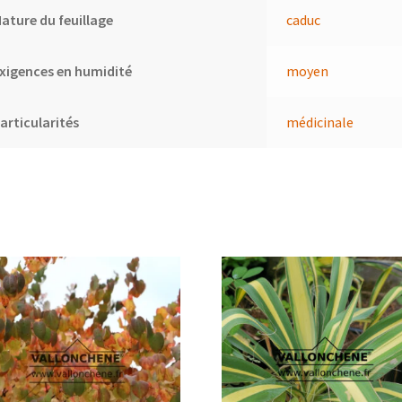
ature du feuillage
caduc
xigences en humidité
moyen
articularités
médicinale