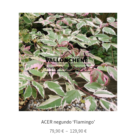
plusieurs
variations.
Les
options
peuvent
être
choisies
sur
la
page
du
produit
ACER negundo ‘Flamingo’
Plage
79,90
€
–
129,90
€