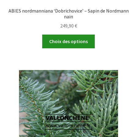
ABIES nordmanniana ‘Dobrichovice’ – Sapin de Nordmann
nain
249,90
€
Ce
Choix des options
produit
a
plusieurs
variations.
Les
options
peuvent
être
choisies
sur
la
page