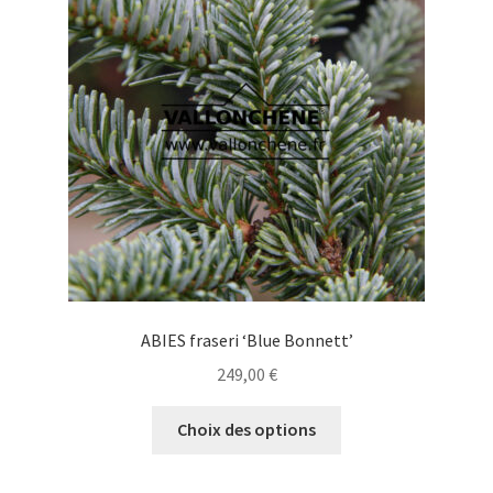
peuvent
être
choisies
sur
la
page
du
produit
ABIES fraseri ‘Blue Bonnett’
249,00
€
Ce
Choix des options
produit
a