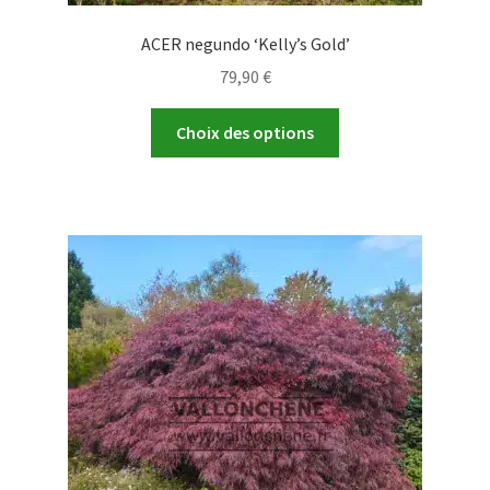
ACER negundo ‘Kelly’s Gold’
79,90
€
Ce
Choix des options
produit
a
plusieurs
variations.
Les
options
peuvent
être
choisies
sur
la
page
du