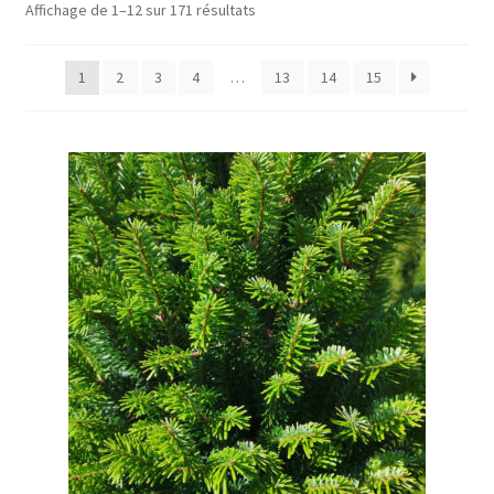
Affichage de 1–12 sur 171 résultats
1
2
3
4
…
13
14
15