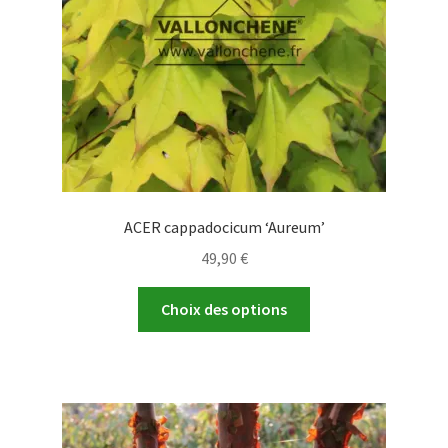
sur
la
page
du
produit
ACER cappadocicum ‘Aureum’
49,90
€
Ce
Choix des options
produit
a
plusieurs
variations.
Les
options