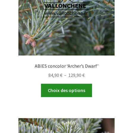
sur
la
page
du
produit
ABIES concolor ‘Archer’s Dwarf’
Plage
84,90
€
–
129,90
€
de
Ce
prix :
Choix des options
produit
84,90 €
a
à
plusieurs
129,90 €
variations.
Les
options