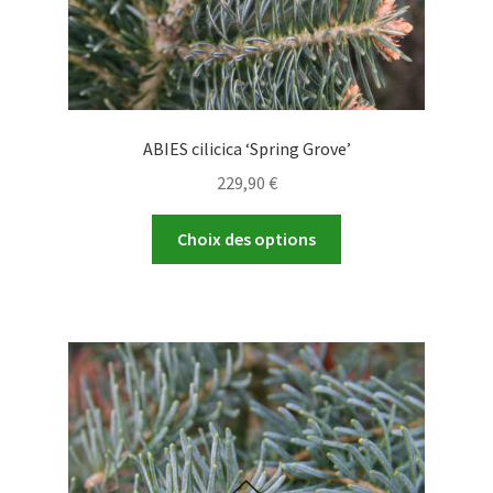
produit
ABIES cilicica ‘Spring Grove’
229,90
€
Ce
Choix des options
produit
a
plusieurs
variations.
Les
options
peuvent
être
choisies