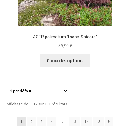
produit
ACER palmatum ‘Inaba-Shidare’
59,90
€
Ce
Choix des options
produit
a
plusieurs
variations.
Les
options
Affichage de 1–12 sur 171 résultats
peuvent
être
1
2
3
4
…
13
14
15
choisies
sur