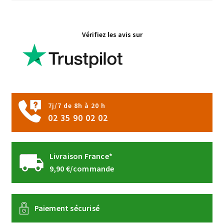
la
page
Vérifiez les avis sur
du
produit
7j/7 de 8h à 20 h
02 35 90 02 02
Livraison France*
9,90 €/commande
Paiement sécurisé