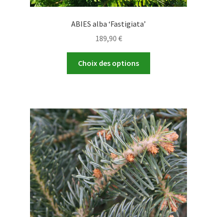
ABIES alba ‘Fastigiata’
189,90
€
Ce
Choix des options
produit
a
plusieurs
variations.
Les
options
peuvent
être
choisies
sur
la
page
du