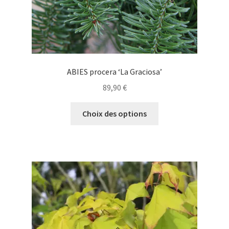
du
produit
ABIES procera ‘La Graciosa’
89,90
€
Ce
Choix des options
produit
a
plusieurs
variations.
Les
options
peuvent
être
choisies