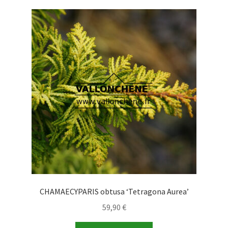
CHAMAECYPARIS obtusa ‘Tetragona Aurea’
59,90
€
Este