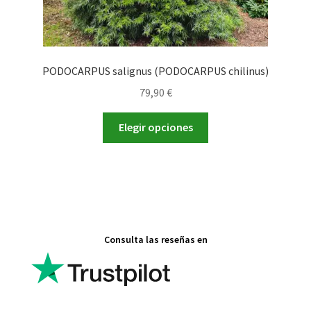
PODOCARPUS salignus (PODOCARPUS chilinus)
79,90
€
Este
Elegir opciones
producto
tiene
múltiples
variantes.
Las
opciones
Consulta las reseñas en
se
pueden
elegir
en
la