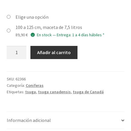
Elige una opción
100 a 125 cm, maceta de 7,5 litros
89,90
€
En stock — Entrega: 1 a 4 días hábiles *
TSUGA
Añadir al carrito
canadensis
'Pendula'
cantidad
SKU:
62366
Categoría:
Coniferas
Etiquetas:
tsuga
,
tsuga canadensis
,
tsuga de Canadá
Información adicional