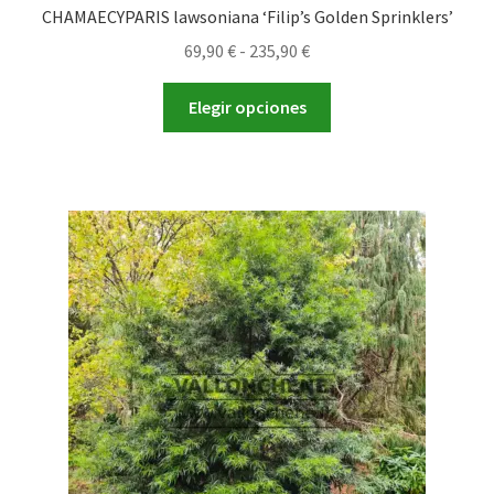
CHAMAECYPARIS lawsoniana ‘Filip’s Golden Sprinklers’
Rango
69,90
€
-
235,90
€
de
Este
precios:
Elegir opciones
producto
desde
tiene
69,90 €
múltiples
hasta
variantes.
235,90 €
Las
opciones
se
pueden
elegir
en
la
página
de
producto