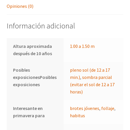
Opiniones (0)
Información adicional
Altura aproximada
1.00 a 1.50 m
después de 10 años
Posibles
pleno sol (de 12 a 17
exposicionesPosibles
min.)
,
sombra parcial
exposiciones
(evitar el sol de 12 a 17
horas)
Interesante en
brotes jóvenes
,
follaje
,
primavera para
habitus