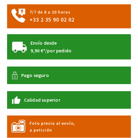
página
7/7 de 8 a 20 horas
de
+33 2 35 90 02 02
producto
Envío desde
9,90 €*/por pedido
Pago seguro
Calidad superior
Foto previa al envío,
a petición