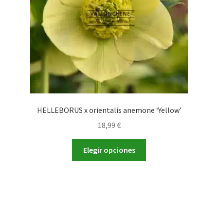
HELLEBORUS x orientalis anemone ‘Yellow’
18,99
€
Este
Elegir opciones
producto
tiene
múltiples
variantes.
Las
opciones