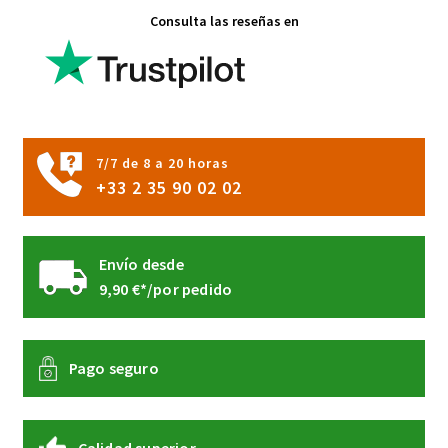
Consulta las reseñas en
se
pueden
elegir
en
la
página
7/7 de 8 a 20 horas
de
+33 2 35 90 02 02
producto
Envío desde
9,90 €*/por pedido
Pago seguro