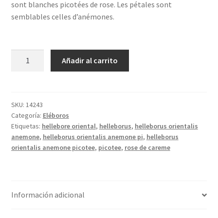
sont blanches picotées de rose. Les pétales sont
semblables celles d’anémones.
HELLEBORUS
Añadir al carrito
x
orientalis
anemone
'Picotee'
SKU:
14243
Categoría:
Eléboros
cantidad
Etiquetas:
hellebore oriental
,
helleborus
,
helleborus orientalis
anemone
,
helleborus orientalis anemone pi
,
helleborus
orientalis anemone picotee
,
picotee
,
rose de careme
Información adicional