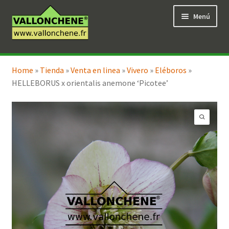
Ir
Ir
Menú
a
al
la
contenido
navegación
Expandi
Tienda en línea
el
Home
»
Tienda
»
Venta en linea
»
Vivero
»
Eléboros
»
menú
HELLEBORUS x orientalis anemone ‘Picotee’
hijo