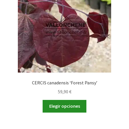
pueden
elegir
en
la
página
de
producto
CERCIS canadensis ‘Forest Pansy’
59,90
€
Este
Elegir opciones
producto
tiene
múltiples