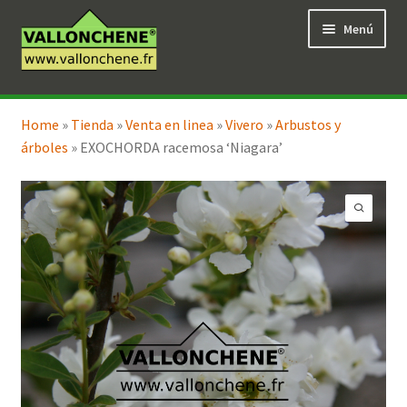
Ir
Ir
Menú
a
al
la
contenido
navegación
Expandi
Tienda en línea
el
Home
»
Tienda
»
Venta en linea
»
Vivero
»
Arbustos y
menú
árboles
»
EXOCHORDA racemosa ‘Niagara’
hijo