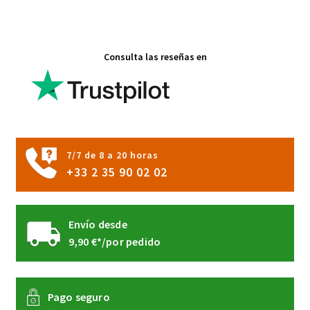
variantes.
Las
opciones
Consulta las reseñas en
se
pueden
elegir
en
la
página
7/7 de 8 a 20 horas
de
+33 2 35 90 02 02
producto
Envío desde
9,90 €*/por pedido
Pago seguro