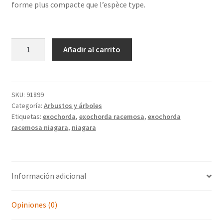
forme plus compacte que l’espèce type.
EXOCHORDA
Añadir al carrito
racemosa
'Niagara'
cantidad
SKU:
91899
Categoría:
Arbustos y árboles
Etiquetas:
exochorda
,
exochorda racemosa
,
exochorda
racemosa niagara
,
niagara
Información adicional
Opiniones (0)