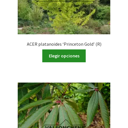
ACER platanoides ‘Princeton Gold’ (R)
Este
Elegir opciones
producto
tiene
múltiples
variantes.
Las
opciones
se
pueden
elegir
en