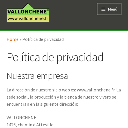
Ir
Ir
Menú
a
al
la
contenido
navegación
Expandi
Tienda en línea
el
Home
»
Política de privacidad
menú
hijo
Política de privacidad
Nuestra empresa
La dirección de nuestro sitio web es: www.vallonchene.fr. La
sede social, la producción y la tienda de nuestro vivero se
encuentran en la siguiente dirección:
VALLONCHENE
1426, chemin d’Atteville