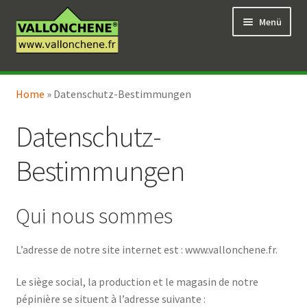
Zur
Zum
Menü
Navigation
Inhalt
springen
springen
Unterm
Online-Verkauf
öffnen
Home
»
Datenschutz-Bestimmungen
Unterm
Coaching für den Garten
öffnen
Datenschutz-
Bestimmungen
Qui nous sommes
L’adresse de notre site internet est : www.vallonchene.fr.
Le siège social, la production et le magasin de notre
pépinière se situent à l’adresse suivante :