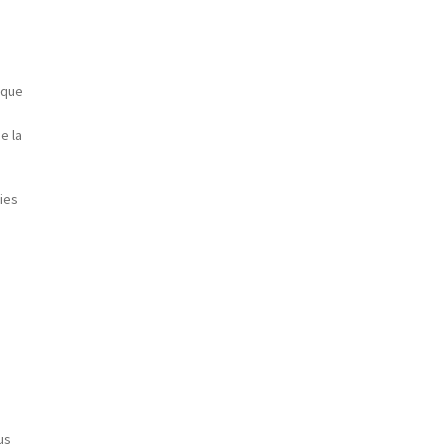
 que
e la
ies
us