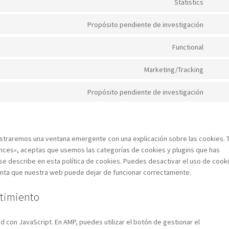
Statistics
servi
Cons
under
to
Propósito pendiente de investigación
const
servi
Cons
jetpa
to
Functional
servi
Cons
prest
to
Marketing/Tracking
servi
Cons
mato
to
Propósito pendiente de investigación
servi
Cons
googl
to
maps
servi
vario
straremos una ventana emergente con una explicación sobre las cookies. 
ences», aceptas que usemos las categorías de cookies y plugins que has
e describe en esta política de cookies. Puedes desactivar el uso de cook
uenta que nuestra web puede dejar de funcionar correctamente.
ntimiento
ad con JavaScript. En AMP, puedes utilizar el botón de gestionar el