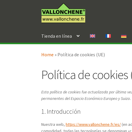
Ir
Ir
a
al
la
contenido
navegación
Tienda en línea
Home
»
Política de cookies (UE)
Política de cookies 
Esta política de cookies fue actualizada por última vez
permanentes del Espacio Económico Europeo y Suiza.
1. Introducción
Nuestra web,
https://www.vallonchene.fr/es/
(en ad
comodidad, todas las tecnologías se denominan «c