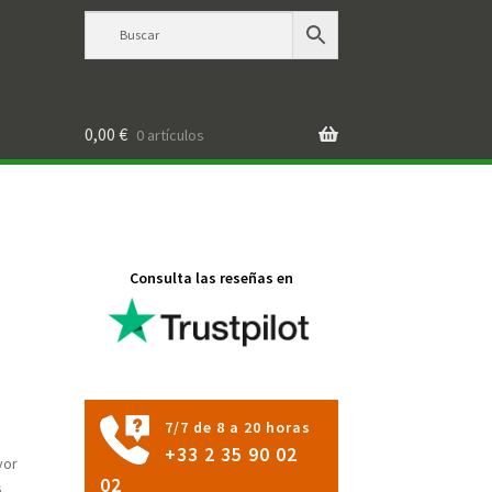
0,00
€
0 artículos
Consulta las reseñas en
7/7 de 8 a 20 horas
+33 2 35 90 02
yor
02
s