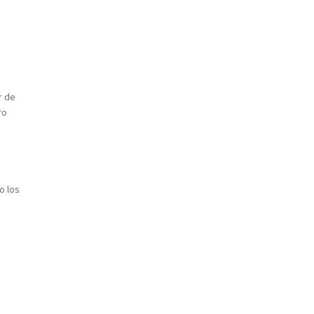
r de
ro
o los