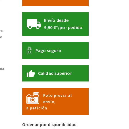
Envío desde
9,90 €*/por pedido
ro
de
Pago seguro
rma
Calidad superior
Foto previa al
envío,
a petición
Ordenar por disponibilidad