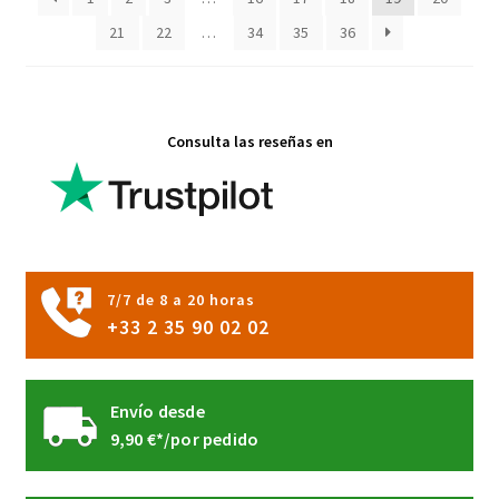
elegir
en
21
22
…
34
35
36
la
página
de
producto
Consulta las reseñas en
7/7 de 8 a 20 horas
+33 2 35 90 02 02
Envío desde
9,90 €*/por pedido