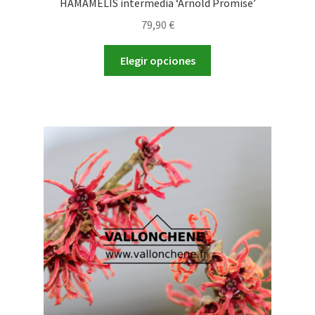
HAMAMELIS intermedia ‘Arnold Promise’
79,90
€
Este
Elegir opciones
producto
tiene
múltiples
variantes.
Las
opciones
se
pueden
elegir
en
la
página
de
producto