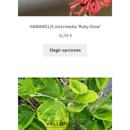
HAMAMELIS intermedia ‘Ruby Glow’
42,90
€
Este
Elegir opciones
producto
tiene
múltiples
variantes.
Las
opciones
se
pueden
elegir
en
la