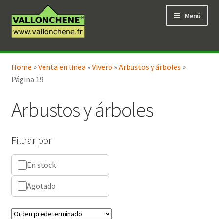
Ir
Ir
Menú
a
al
la
contenido
navegación
Expandi
Tienda en línea
el
Home
»
Venta en linea
»
Vivero
»
Arbustos y árboles
»
menú
Página 19
hijo
Arbustos y árboles
Filtrar por
En stock
Agotado