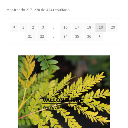
Mostrando 217–228 de 424 resultado
1
2
3
…
16
17
18
19
20
21
22
…
34
35
36