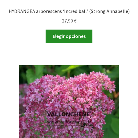
HYDRANGEA arborescens ‘Incrediball’ (Strong Annabelle)
27,90
€
Este
Elegir opciones
producto
tiene
múltiples
variantes.
Las
opciones
se
pueden
elegir
en
la
página
de