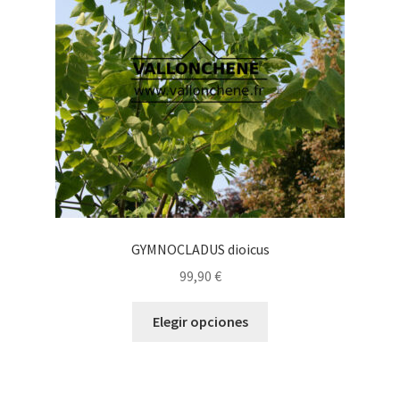
pueden
elegir
en
la
página
de
producto
GYMNOCLADUS dioicus
99,90
€
Este
Elegir opciones
producto
tiene
múltiples