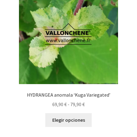
se
pueden
elegir
en
la
página
de
producto
HYDRANGEA anomala ‘Kuga Variegated’
Rango
69,90
€
-
79,90
€
de
Este
precios:
Elegir opciones
producto
desde
tiene
69,90 €