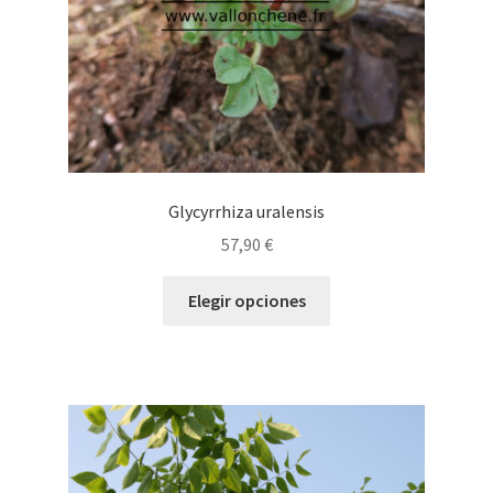
la
página
de
producto
Glycyrrhiza uralensis
57,90
€
Este
Elegir opciones
producto
tiene
múltiples
variantes.
Las
opciones
se