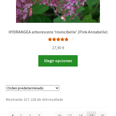
producto
HYDRANGEA arborescens ‘Invincibelle’ (Pink Annabelle)
Valorado con
27,90
€
5.00
de 5
Este
Elegir opciones
producto
tiene
múltiples
variantes.
Las
opciones
Mostrando 217–228 de 424 resultado
se
pueden
1
2
3
…
16
17
18
19
20