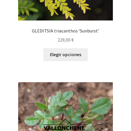
GLEDITSIA triacanthos ‘Sunburst’
229,00
€
Este
Elegir opciones
producto
tiene
múltiples
variantes.
Las
opciones
se
pueden
elegir
en