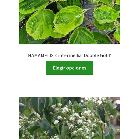
página
de
producto
HAMAMELIS × intermedia ‘Double Gold’
Este
Elegir opciones
producto
tiene
múltiples
variantes.
Las
opciones
se
pueden
elegir