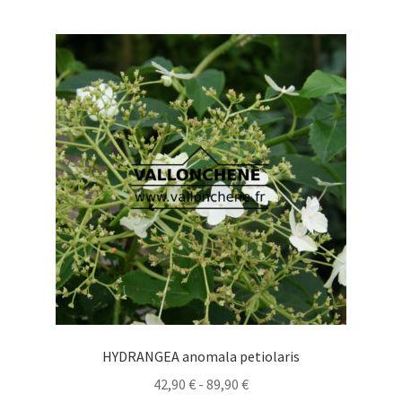
múltiples
hasta
variantes.
79,90 €
Las
opciones
se
pueden
elegir
en
la
página
de
producto
HYDRANGEA anomala petiolaris
Rango
42,90
€
-
89,90
€