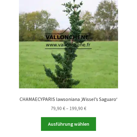
CHAMAECYPARIS lawsoniana ‚Wissel’s Saguaro‘
Preisspanne:
79,90
€
–
199,90
€
79,90 €
Dieses
bis
Ausführung wählen
Produkt
199,90 €
weist