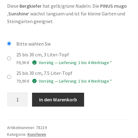
Diese
Bergkiefer
hat gelb/grüne Nadeln. Die
PINUS mugo
bis
‚Sunshine‘
wächst langsam und ist für kleine Gärten und
79,90 €
Steingärten geeignet.
Bitte wählen Sie
25 bis 30 cm, 3 Liter-Topf
59,90
€
Vorrätig — Lieferung: 1 bis 4 Werktage *
25 bis 30 cm, 7.5 Liter-Topf
79,90
€
Vorrätig — Lieferung: 1 bis 4 Werktage *
PINUS
In den Warenkorb
mugo
'Sunshine'
Menge
Artikelnummer:
78219
Kategorie:
Koniferen