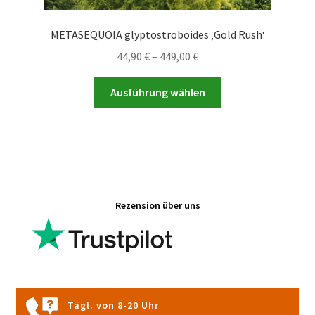
METASEQUOIA glyptostroboides ‚Gold Rush‘
Preisspanne:
44,90
€
–
449,00
€
44,90 €
Dieses
bis
Ausführung wählen
Produkt
449,00 €
weist
mehrere
Varianten
auf.
Die
Rezension über uns
Optionen
können
auf
der
Produktseite
gewählt
Tägl. von 8-20 Uhr
werden