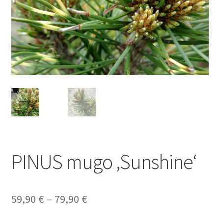
PINUS mugo ‚Sunshine‘
Preisspanne:
59,90
€
–
79,90
€
59,90 €