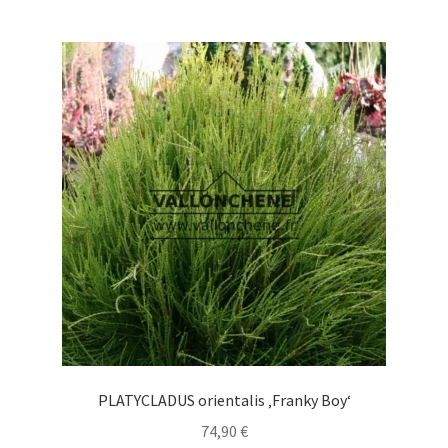
mehrere
Varianten
auf.
Die
Optionen
können
auf
der
Produktseite
gewählt
werden
PLATYCLADUS orientalis ‚Franky Boy‘
74,90
€