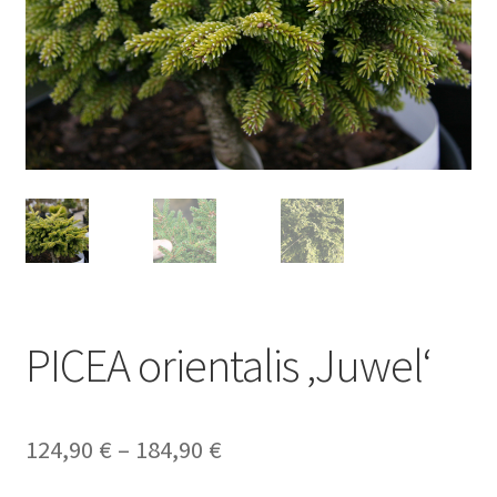
PICEA orientalis ‚Juwel‘
Preisspanne:
124,90
€
–
184,90
€
124,90 €