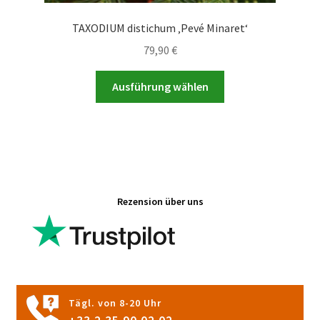
TAXODIUM distichum ‚Pevé Minaret‘
79,90
€
Dieses
Ausführung wählen
Produkt
weist
mehrere
Varianten
auf.
Die
Rezension über uns
Optionen
können
auf
der
Produktseite
gewählt
Tägl. von 8-20 Uhr
werden