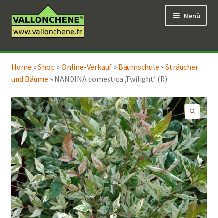
Zur
Zum
Menü
Navigation
Inhalt
springen
springen
Unterm
Online-Verkauf
öffnen
Home
»
Shop
»
Online-Verkauf
»
Baumschule
»
Sträucher
Unterm
Coaching für den Garten
und Bäume
»
NANDINA domestica ‚Twilight‘ (R)
öffnen