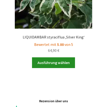
werden
LIQUIDAMBAR styraciflua ‚Silver King‘
Bewertet mit
5.00
von 5
64,90
€
Dieses
Ausführung wählen
Produkt
weist
mehrere
Varianten
auf.
Die
Rezension über uns
Optionen