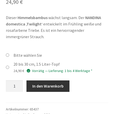
24,90
€
Dieser
Himmelsbambus
wächst langsam. Der
NANDINA
domestica ‚Twilight‘
entwickelt im Frühling weiße und
rosafarbene Triebe. Es ist ein hervorragender
immergrüner Strauch.
Bitte wählen Sie
20 bis 30 cm, 1.5 Liter-Topf
24,90
€
Vorrätig — Lieferung: 1 bis 4 Werktage *
NANDINA
In den Warenkorb
domestica
'Twilight'
(R)
Menge
Artikelnummer:
65437