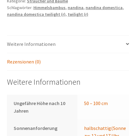
Kategorie:
Sträucher und Bäume
Schlagwörter:
Himmelsbambus
,
nandina
,
nandina domestica
,
nandina domestica twilight (r)
,
twilight (r)
Weitere Informationen
Rezensionen (0)
Weitere Informationen
Ungefähre Höhe nach 10
50 – 100 cm
Jahren
Sonnenanforderung
halbschattig(Sonne
zw. 12 und 17 Uhr