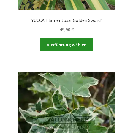
YUCCA filamentosa ‚Golden Sword‘
49,90
€
Dieses
Ausführung wählen
Produkt
weist
mehrere
Varianten
auf.
Die
Optionen
können
auf
der
Produktseite
gewählt