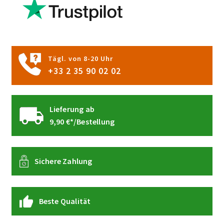
können
auf
der
Produktseite
gewählt
Tägl. von 8-20 Uhr
werden
+33 2 35 90 02 02
Lieferung ab
9,90 €*/Bestellung
Sichere Zahlung
Beste Qualität