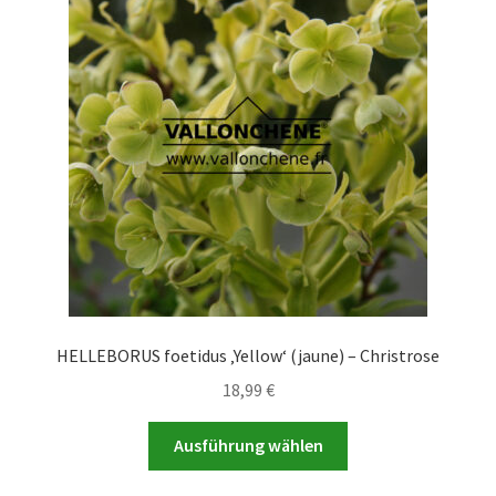
Die
Optionen
können
auf
der
Produktseite
gewählt
werden
HELLEBORUS foetidus ‚Yellow‘ (jaune) – Christrose
18,99
€
Dieses
Ausführung wählen
Produkt
weist