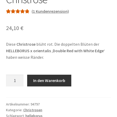
(
1
Kundenrezension)
Bewertet mit
1
5.00
von 5,
24,10
€
basierend auf
Kundenbewe
rtung
Diese
Christrose
blüht rot. Die doppelten Blüten der
HELLEBORUS x orientalis ‚Double Red with White Edge‘
haben weisse Ränder.
HELLEBORUS
In den Warenkorb
x
orientalis
'Double
Red
Artikelnummer:
94797
Kategorie:
Christrosen
with
Schlagwort:
helleborus
White