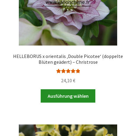
HELLEBORUS x orientalis ‚Double Picotee‘ (doppelte
Blüten geädert) – Christrose
Bewertet mit
24,10
€
5.00
von 5
Dieses
Ausführung wählen
Produkt
weist
mehrere
Varianten
auf.