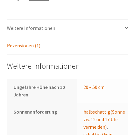
Edge'
(Doppelt
rot
Weitere Informationen
mit
weissem
Rand)
Rezensionen (1)
-
Christrose
Weitere Informationen
Menge
Ungefähre Höhe nach 10
20 – 50 cm
Jahren
Sonnenanforderung
halbschattig(Sonne
zw. 12 und 17 Uhr
vermeiden)
,
schattig (kein