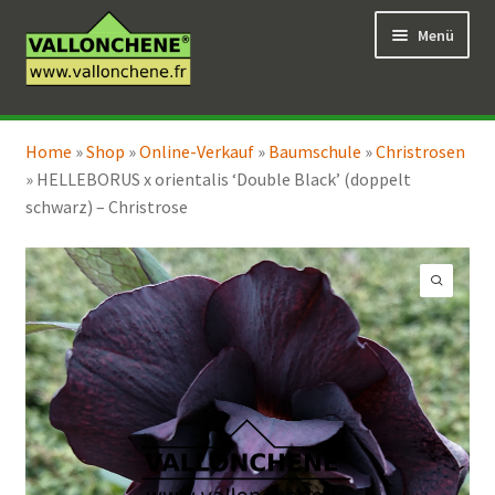
Zur
Zum
Menü
Navigation
Inhalt
springen
springen
Unterm
Online-Verkauf
öffnen
Home
»
Shop
»
Online-Verkauf
»
Baumschule
»
Christrosen
Unterm
Coaching für den Garten
»
HELLEBORUS x orientalis ‘Double Black’ (doppelt
öffnen
schwarz) – Christrose