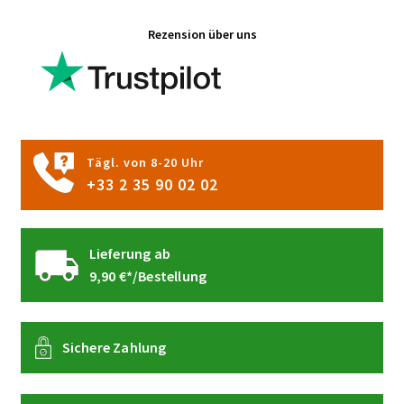
Die
Rezension über uns
Optionen
können
auf
der
Produktseite
gewählt
Tägl. von 8-20 Uhr
werden
+33 2 35 90 02 02
Lieferung ab
9,90 €*/Bestellung
Sichere Zahlung