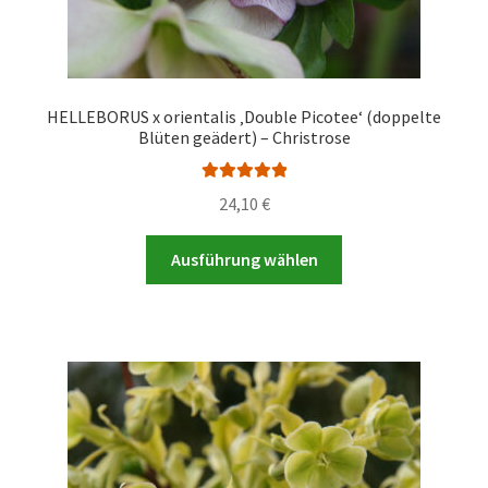
HELLEBORUS x orientalis ‚Double Picotee‘ (doppelte
Blüten geädert) – Christrose
Bewertet mit
24,10
€
5.00
von 5
Dieses
Ausführung wählen
Produkt
weist
mehrere
Varianten
auf.
Die
Optionen
können