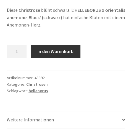
Diese
Christrose
blüht schwarz. L‘
HELLEBORUS x orientalis
anemone ‚Black‘ (schwarz)
hat einfache Blüten mit einem
Anemonen-Herz.
HELLEBORUS
In den Warenkorb
x
orientalis
anemone
'Black'
Artikelnummer:
43392
Kategorie:
Christrosen
(schwarz)
Schlagwort:
helleborus
-
Christrose
Menge
Weitere Informationen