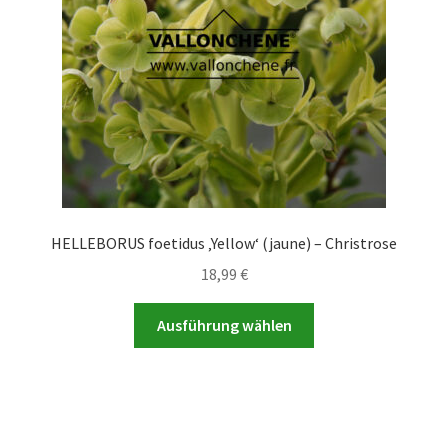
auf
der
Produktseite
gewählt
werden
HELLEBORUS foetidus ‚Yellow‘ (jaune) – Christrose
18,99
€
Dieses
Ausführung wählen
Produkt
weist
mehrere
Varianten
auf.