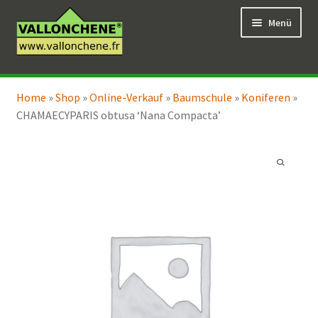
Zur
Zum
Menü
Navigation
Inhalt
springen
springen
Unterm
Online-Verkauf
öffnen
Home
»
Shop
»
Online-Verkauf
»
Baumschule
»
Koniferen
»
Unterm
Coaching für den Garten
CHAMAECYPARIS obtusa ‘Nana Compacta’
öffnen