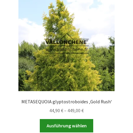
auf.
Die
Optionen
können
auf
der
Produktseite
gewählt
werden
METASEQUOIA glyptostroboides ‚Gold Rush‘
Preisspanne:
44,90
€
–
449,00
€
44,90 €
Dieses
bis
Ausführung wählen
Produkt
449,00 €