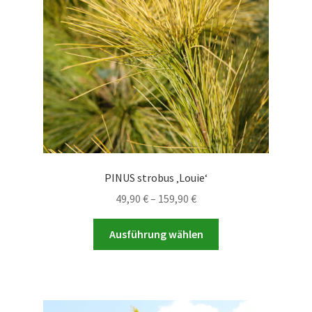
PINUS strobus ‚Louie‘
Preisspanne:
49,90
€
–
159,90
€
49,90 €
Dieses
bis
Ausführung wählen
Produkt
159,90 €
weist
mehrere
Varianten