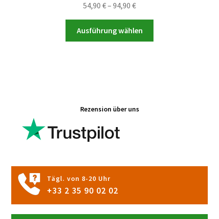
Preisspanne:
54,90
€
–
94,90
€
54,90 €
Dieses
bis
Ausführung wählen
Produkt
94,90 €
weist
mehrere
Varianten
auf.
Die
Rezension über uns
Optionen
können
auf
der
Produktseite
gewählt
Tägl. von 8-20 Uhr
werden
+33 2 35 90 02 02