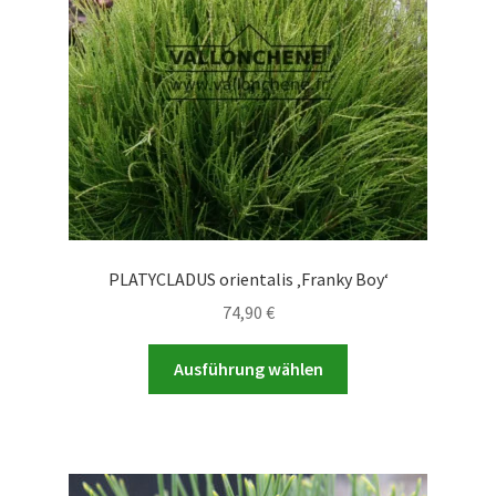
PLATYCLADUS orientalis ‚Franky Boy‘
74,90
€
Dieses
Ausführung wählen
Produkt
weist
mehrere
Varianten
auf.