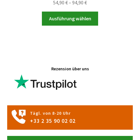
Preisspanne:
54,90
€
–
94,90
€
54,90 €
Dieses
bis
Ausführung wählen
Produkt
94,90 €
weist
mehrere
Varianten
auf.
Die
Rezension über uns
Optionen
können
auf
der
Produktseite
gewählt
Tägl. von 8-20 Uhr
werden
+33 2 35 90 02 02