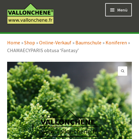
Zur
Zum
Menü
Navigation
Inhalt
springen
springen
Unterm
Online-Verkauf
öffnen
Home
»
Shop
»
Online-Verkauf
»
Baumschule
»
Koniferen
»
Unterm
Coaching für den Garten
CHAMAECYPARIS obtusa ‘Fantasy’
öffnen