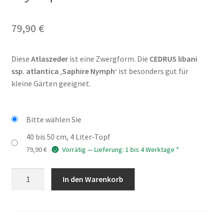
79,90
€
Diese
Atlaszeder
ist eine Zwergform. Die
CEDRUS libani
ssp. atlantica ‚Saphire Nymph‘
ist besonders gut für
kleine Gärten geeignet.
Bitte wählen Sie
40 bis 50 cm, 4 Liter-Topf
79,90
€
Vorrätig — Lieferung: 1 bis 4 Werktage *
CEDRUS
In den Warenkorb
libani
ssp
atlantica