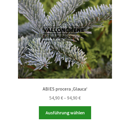
Optionen
können
auf
der
Produktseite
gewählt
werden
ABIES procera ‚Glauca‘
Preisspanne:
54,90
€
–
94,90
€
54,90 €
Dieses
bis
Ausführung wählen
Produkt
94,90 €
weist