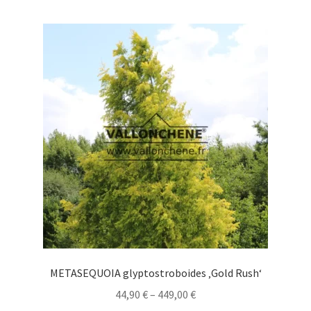
mehrere
Varianten
auf.
Die
Optionen
können
auf
der
Produktseite
gewählt
werden
METASEQUOIA glyptostroboides ‚Gold Rush‘
Preisspanne:
44,90
€
–
449,00
€
44,90 €