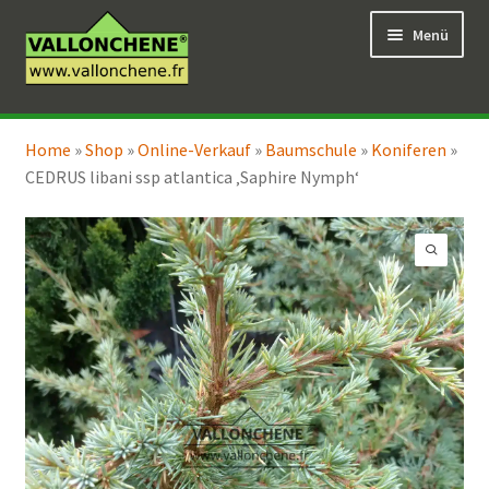
Zur
Zum
Menü
Navigation
Inhalt
springen
springen
Unterm
Online-Verkauf
öffnen
Home
»
Shop
»
Online-Verkauf
»
Baumschule
»
Koniferen
»
Unterm
Coaching für den Garten
CEDRUS libani ssp atlantica ‚Saphire Nymph‘
öffnen