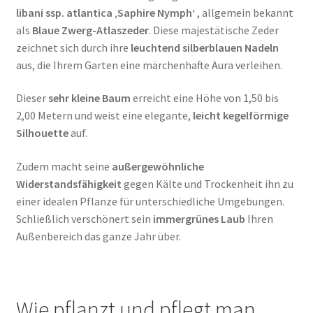
libani ssp. atlantica ‚Saphire Nymph‘
, allgemein bekannt
als
Blaue Zwerg-Atlaszeder
. Diese majestätische Zeder
zeichnet sich durch ihre
leuchtend silberblauen Nadeln
aus, die Ihrem Garten eine märchenhafte Aura verleihen.
Dieser
sehr kleine Baum
erreicht eine Höhe von 1,50 bis
2,00 Metern und weist eine elegante,
leicht kegelförmige
Silhouette
auf.
Zudem macht seine
außergewöhnliche
Widerstandsfähigkeit
gegen Kälte und Trockenheit ihn zu
einer idealen Pflanze für unterschiedliche Umgebungen.
Schließlich verschönert sein
immergrünes Laub
Ihren
Außenbereich das ganze Jahr über.
Wie pflanzt und pflegt man