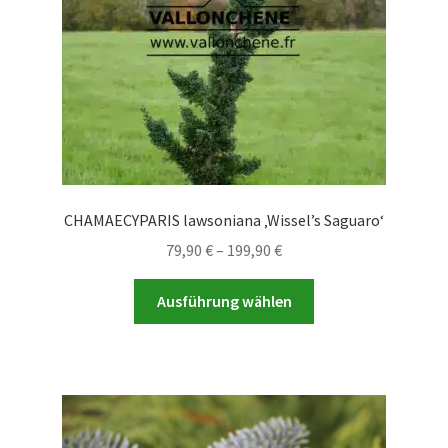
CHAMAECYPARIS lawsoniana ‚Wissel’s Saguaro‘
Preisspanne:
79,90
€
–
199,90
€
79,90 €
Dieses
bis
Ausführung wählen
Produkt
199,90 €
weist
mehrere
Varianten
auf.
Die