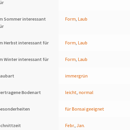
ür
Im Sommer interessant
Form
,
Laub
ür
m Herbst interessant für
Form
,
Laub
m Winter interessant für
Form
,
Laub
Laubart
immergrün
Vertragene Bodenart
leicht
,
normal
Besonderheiten
für Bonsai geeignet
chnittzeit
Febr.
,
Jan.