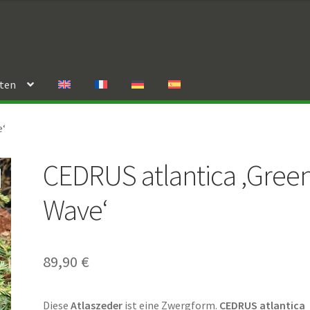
rten
e‘
CEDRUS atlantica ‚Gree
Wave‘
89,90
€
Diese
Atlaszeder
ist eine Zwergform.
CEDRUS atlantica