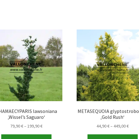
HAMAECYPARIS lawsoniana
METASEQUOIA glyptostrobo
‚Wissel’s Saguaro‘
‚Gold Rush‘
Preisspanne:
Preis
79,90
€
–
199,90
€
44,90
€
–
449,00
€
79,90 €
44,90
Dieses