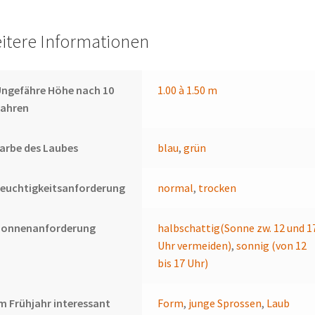
itere Informationen
ngefähre Höhe nach 10
1.00 à 1.50 m
Jahren
arbe des Laubes
blau
,
grün
euchtigkeitsanforderung
normal
,
trocken
Sonnenanforderung
halbschattig(Sonne zw. 12 und 1
Uhr vermeiden)
,
sonnig (von 12
bis 17 Uhr)
m Frühjahr interessant
Form
,
junge Sprossen
,
Laub