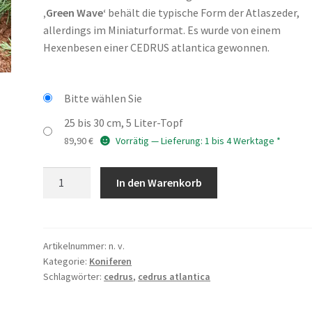
‚Green Wave‘
behält die typische Form der Atlaszeder,
allerdings im Miniaturformat. Es wurde von einem
Hexenbesen einer CEDRUS atlantica gewonnen.
Bitte wählen Sie
25 bis 30 cm, 5 Liter-Topf
89,90
€
Vorrätig — Lieferung: 1 bis 4 Werktage *
CEDRUS
In den Warenkorb
atlantica
'Green
Wave'
Menge
Artikelnummer:
n. v.
Kategorie:
Koniferen
Schlagwörter:
cedrus
,
cedrus atlantica