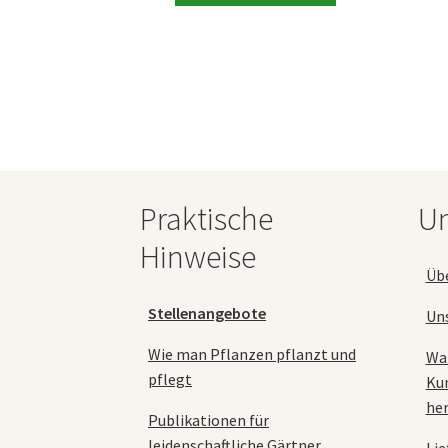
94,90 €
weist
mehrere
Varianten
auf.
Die
Optionen
können
auf
der
Praktische
Un
Produktseite
gewählt
Hinweise
werden
Üb
Stellenangebote
Un
Wie man Pflanzen pflanzt und
Wa
pflegt
Ku
her
Publikationen für
leidenschaftliche Gärtner