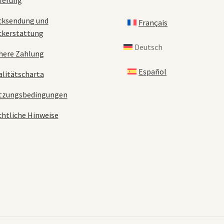
ferung
cksendung und
Français
ckerstattung
Deutsch
here Zahlung
Español
litätscharta
tzungsbedingungen
htliche Hinweise