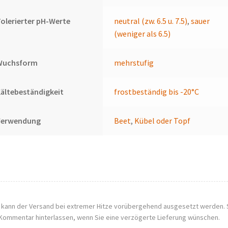
olerierter pH-Werte
neutral (zw. 6.5 u. 7.5)
,
sauer
(weniger als 6.5)
Wuchsform
mehrstufig
ältebeständigkeit
frostbeständig bis -20°C
Verwendung
Beet
,
Kübel oder Topf
, kann der Versand bei extremer Hitze vorübergehend ausgesetzt werden. 
Kommentar hinterlassen, wenn Sie eine verzögerte Lieferung wünschen.