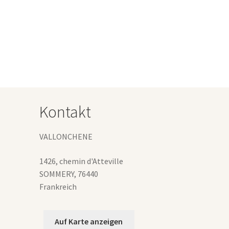
Produkt
0 €
weist
mehrere
Varianten
uf.
Die
Optionen
können
auf
Kontakt
der
Produktseite
gewählt
VALLONCHENE
werden
1426, chemin d'Atteville
SOMMERY
,
76440
Frankreich
Auf Karte anzeigen