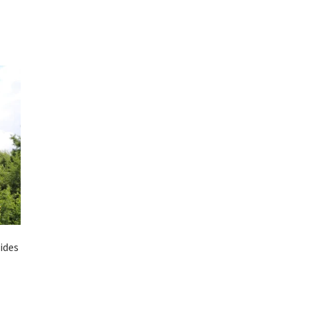
ides
spanne:
 €
Dieses