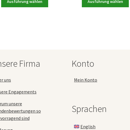
bis
bis
Ausführung wählen
Ausführung wählen
Produkt
199,90 €
449,0
weist
mehrere
Varianten
auf.
a
Die
Optionen
können
auf
sere Firma
Konto
der
Produktseite
gewählt
er uns
Mein Konto
werden
sere Engagements
rum unsere
Sprachen
ndenbewertungen so
vorragend sind
English