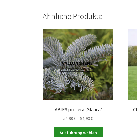
Ähnliche Produkte
ABIES procera ‚Glauca‘
C
Preisspanne:
54,90
€
–
94,90
€
54,90 €
Dieses
bis
Ausführung wählen
Produkt