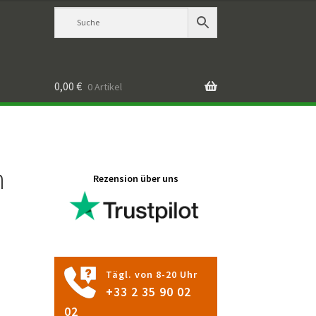
0,00
€
0 Artikel
n
Rezension über uns
Tägl. von 8-20 Uhr
+33 2 35 90 02
02