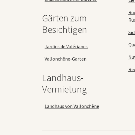
Lie
Rü
Gärten zum
Rü
Besichtigen
Sic
Qua
Jardins de Valérianes
Nu
Vallonchêne-Garten
Rec
Landhaus-
Vermietung
Landhaus von Vallonchêne