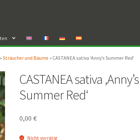
rten
»
Sträucher und Bäume
»
CASTANEA sativa ‘Anny’s Summer Red’
CASTANEA sativa ‚Anny’s
Summer Red‘
0,00
€
Nicht vorrätig