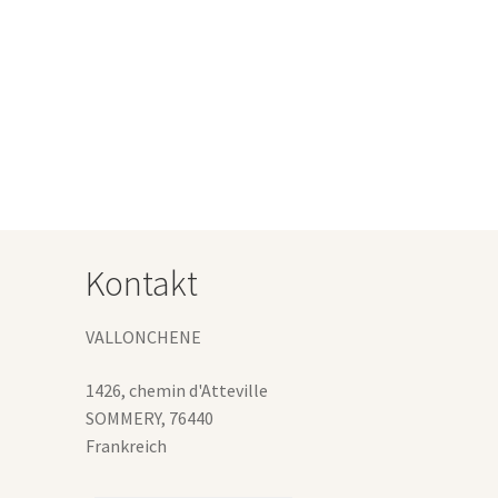
Produkt
weist
mehrere
Varianten
uf.
Die
Optionen
können
auf
der
Produktseite
Kontakt
gewählt
werden
VALLONCHENE
1426, chemin d'Atteville
SOMMERY
,
76440
Frankreich