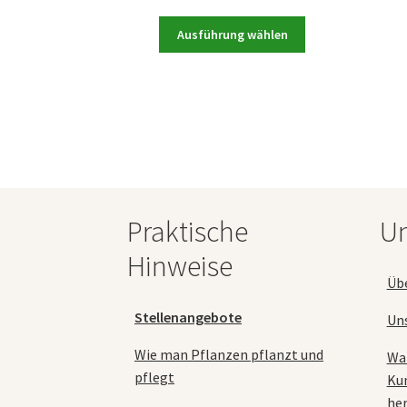
55,90 €
Dieses
bis
Ausführung wählen
Produkt
69,90 €
weist
mehrere
Varianten
auf.
Die
Optionen
können
auf
Praktische
Un
der
Produktseite
Hinweise
gewählt
Üb
werden
Stellenangebote
Un
Wie man Pflanzen pflanzt und
Wa
pflegt
Ku
her