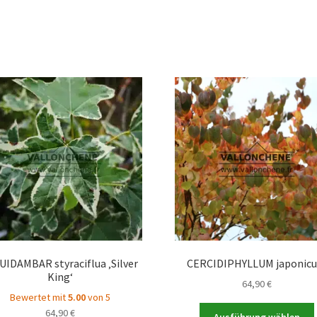
UIDAMBAR styraciflua ‚Silver
CERCIDIPHYLLUM japonic
King‘
64,90
€
Bewertet mit
5.00
von 5
64,90
€
Ausführung wählen