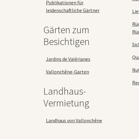
Publikationen für
leidenschaftliche Gärtner
Lie
Rü
Gärten zum
Rü
Besichtigen
Sic
Qua
Jardins de Valérianes
Nu
Vallonchêne-Garten
Rec
Landhaus-
Vermietung
Landhaus von Vallonchêne