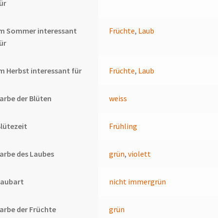
ür
Im Sommer interessant
Früchte
,
Laub
ür
m Herbst interessant für
Früchte
,
Laub
arbe der Blüten
weiss
lütezeit
Frühling
arbe des Laubes
grün
,
violett
Laubart
nicht immergrün
arbe der Früchte
grün