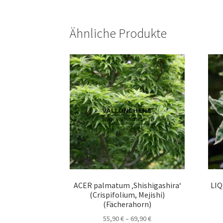
Ähnliche Produkte
ACER palmatum ‚Shishigashira‘
LIQ
(Crispifolium, Mejishi)
(Fächerahorn)
Preisspanne:
55,90
€
–
69,90
€