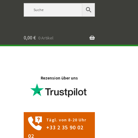
0,00
€
0 Artikel
Rezension über uns
Tägl. von 8-20 Uhr
+33 2 35 90 02
02