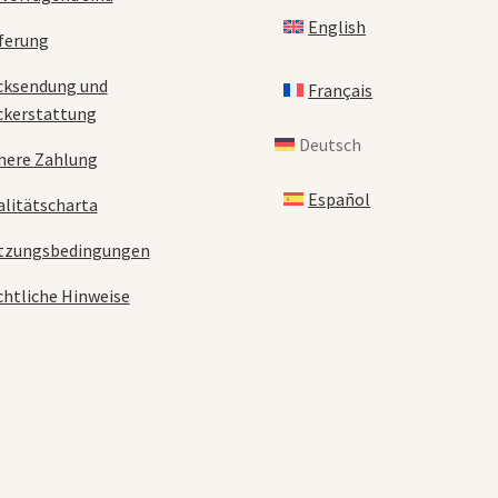
English
ferung
cksendung und
Français
ckerstattung
Deutsch
here Zahlung
Español
litätscharta
tzungsbedingungen
htliche Hinweise