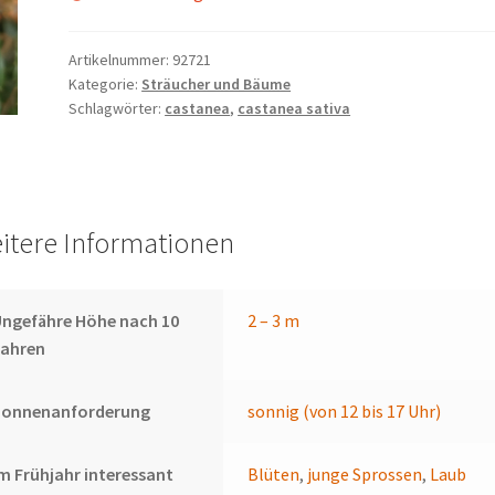
Artikelnummer:
92721
Kategorie:
Sträucher und Bäume
Schlagwörter:
castanea
,
castanea sativa
itere Informationen
ngefähre Höhe nach 10
2 – 3 m
Jahren
Sonnenanforderung
sonnig (von 12 bis 17 Uhr)
m Frühjahr interessant
Blüten
,
junge Sprossen
,
Laub