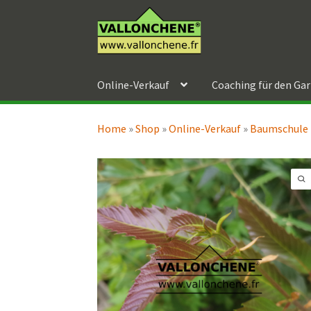
Zur
Zum
Navigation
Inhalt
springen
springen
Online-Verkauf
Coaching für den Ga
Home
»
Shop
»
Online-Verkauf
»
Baumschule