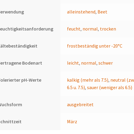
Verwendung
alleinstehend
,
Beet
euchtigkeitsanforderung
feucht
,
normal
,
trocken
ältebeständigkeit
frostbeständig unter -20°C
Vertragene Bodenart
leicht
,
normal
,
schwer
olerierter pH-Werte
kalkig (mehr als 7.5)
,
neutral (zw
6.5 u. 7.5)
,
sauer (weniger als 6.5)
Wuchsform
ausgebreitet
chnittzeit
März